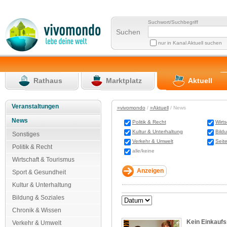
Suchwort/Suchbegriff
Suchen
nur in Kanal Aktuell suchen
Rathaus
Marktplatz
Aktuell
Veranstaltungen
»vivomondo
/
»Aktuell
/ News
News
Politik & Recht
Wirt
Kultur & Unterhaltung
Bild
Sonstiges
Verkehr & Umwelt
Seit
Politik & Recht
alle/keine
Wirtschaft & Tourismus
Sport & Gesundheit
Kultur & Unterhaltung
Bildung & Soziales
Chronik & Wissen
Kein Einkaufs
Verkehr & Umwelt