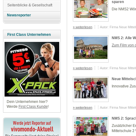
sparen
Seitenblicke & Gesellschaft
Die NMS2 Wörg
Newsreporter
» weiterlesen
Autor: Firma Neue Mitte
First Class Unternehmen
NMS 2: Alle 
Zum Film von 
» weiterlesen
Autor: Firma Neue Mitte
Neue Mittelsc
Innovative Zus
Dein Unternehmen hier?
Werde
First Class Kunde
!
» weiterlesen
Autor: Firma Neue Mitte
NMS 2: Sprac
Zusätzlicher E
Mittelschule 2