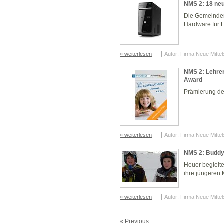
NMS 2: 18 neu
Die Gemeinden
Hardware für F
» weiterlesen
Autor: Firma Neue Mitte
NMS 2: Lehrer
Award
Prämierung de
» weiterlesen
Autor: Firma Neue Mitte
NMS 2: Buddy
Heuer begleit
ihre jüngeren
» weiterlesen
Autor: Firma Neue Mitte
« Previous