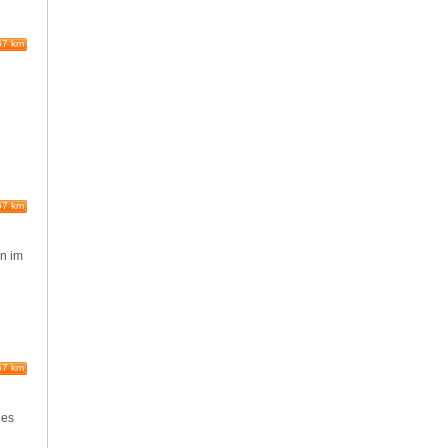
67 km
67 km
en
im
67 km
des