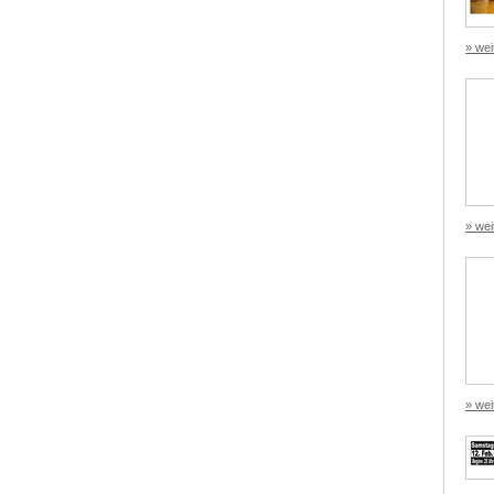
» wei
» wei
» wei