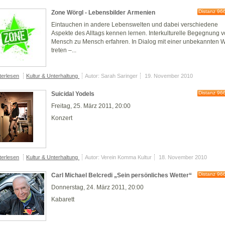
Distanz 96
Zone Wörgl - Lebensbilder Armenien
Eintauchen in andere Lebenswelten und dabei verschiedene
Aspekte des Alltags kennen lernen. Interkulturelle Begegnung 
Mensch zu Mensch erfahren. In Dialog mit einer unbekannten W
treten –...
terlesen
Kultur & Unterhaltung
Autor: Sarah Saringer
19. November 2010
Distanz 96
Suicidal Yodels
Freitag, 25. März 2011, 20:00
Konzert
terlesen
Kultur & Unterhaltung
Autor: Verein Komma Kultur
18. November 2010
Distanz 96
Carl Michael Belcredi „Sein persönliches Wetter“
Donnerstag, 24. März 2011, 20:00
Kabarett