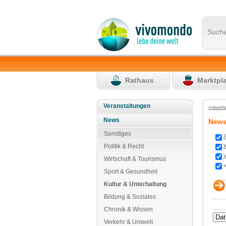
Such
Rathaus
Marktpl
Veranstaltungen
»vivom
News
New
Sonstiges
P
Politik & Recht
K
V
Wirtschaft & Tourismus
a
Sport & Gesundheit
Kultur & Unterhaltung
Bildung & Soziales
Chronik & Wissen
Verkehr & Umwelt