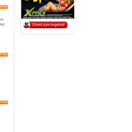
68 km
von
elt
Direkt zum Angebot!
67 km
67 km