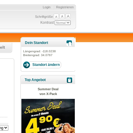
Login
Registrieren
Schriftgröße
Kontrast
Dein Standort
elt
Längengrad:
-118.0238
Breitengrad:
34.0767
Top Angebot
Summer Deal
von X-Pack