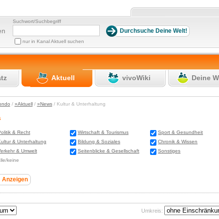
Suchwort/Suchbegriff
en
nur in Kanal Aktuell suchen
atz
Aktuell
vivoWiki
Deine W
ondo
/
»Aktuell
/
»News
/ Kultur & Unterhaltung
s
olitik & Recht
Wirtschaft & Tourismus
Sport & Gesundheit
ultur & Unterhaltung
Bildung & Soziales
Chronik & Wissen
erkehr & Umwelt
Seitenblicke & Gesellschaft
Sonstiges
lle/keine
Umkreis: