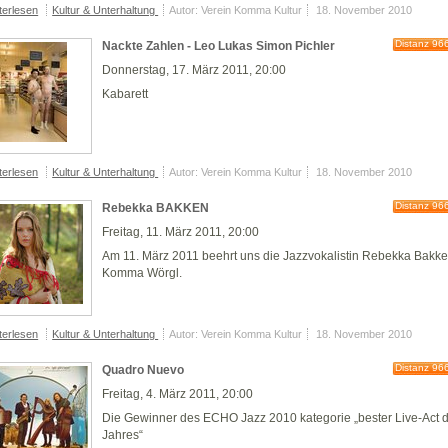
terlesen
Kultur & Unterhaltung
Autor: Verein Komma Kultur
18. November 2010
Distanz 96
Nackte Zahlen - Leo Lukas Simon Pichler
Donnerstag, 17. März 2011, 20:00
Kabarett
terlesen
Kultur & Unterhaltung
Autor: Verein Komma Kultur
18. November 2010
Distanz 96
Rebekka BAKKEN
Freitag, 11. März 2011, 20:00
Am 11. März 2011
beehrt uns die Jazzvokalistin
Rebekka Bakk
Komma Wörgl
.
terlesen
Kultur & Unterhaltung
Autor: Verein Komma Kultur
18. November 2010
Distanz 96
Quadro Nuevo
Freitag, 4. März 2011, 20:00
Die Gewinner des ECHO Jazz 2010 kategorie „bester Live-Act 
Jahres“