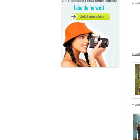
» wei
» wei
» wei