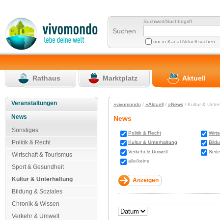
Suchwort/Suchbegriff
Suchen
nur in Kanal Aktuell suchen
Rathaus
Marktplatz
Aktuell
Veranstaltungen
»vivomondo
/
»Aktuell
/
»News
/ Kultur & Unte
News
News
Sonstiges
Politik & Recht
Wirt
Politik & Recht
Kultur & Unterhaltung
Bild
Verkehr & Umwelt
Seit
Wirtschaft & Tourismus
alle/keine
Sport & Gesundheit
Kultur & Unterhaltung
Bildung & Soziales
Chronik & Wissen
Verkehr & Umwelt