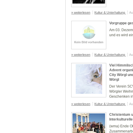
» weiterlesen
Kultur & Unterhaltung
Au
Vorgruppe ge
Am 03. Dezemb
und es wird ei
» weiterlesen
Kultur & Unterhaltung
Au
Viel Himmlisc
Advent organi
City Wörgl un
Wörgl
Der Verein SCW
Wörgler Weihna
Geschenken in d
» weiterlesen
Kultur & Unterhaltung
Au
Christentum u
Interkulturell
(wma) Ende Ok
Zusammenarbei