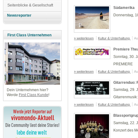
Seitenblicke & Gesellschaft
Südamerika
Donnerstag, 1
Newsreporter
First Class Unternehmen
» weiterlesen
Kultur & Unterhaltung
Au
Premiere The
Sonntag, 30. 
PREMIERE
» weiterlesen
Kultur & Unterhaltung
Au
Gitarrenduo: 
Samstag, 29. 
Dein Unternehmen hier?
Werde
First Class Kunde
!
Gitarrenmusik:
» weiterlesen
Kultur & Unterhaltung
Au
Blassportgru
Samstag, 22. 
Konzert des M