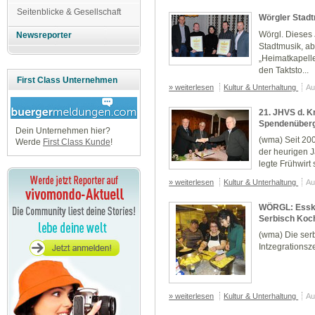
Seitenblicke & Gesellschaft
Wörgler Stad
Wörgl. Dieses 
Newsreporter
Stadtmusik, ab
„Heimatkapelle
den Taktsto...
First Class Unternehmen
» weiterlesen
Kultur & Unterhaltung
Au
21. JHVS d. K
Spendenüber
Dein Unternehmen hier?
(wma) Seit 200
Werde
First Class Kunde
!
der heurigen J
legte Frühwirt
» weiterlesen
Kultur & Unterhaltung
Au
WÖRGL: Essku
Serbisch Koc
(wma) Die ser
Intzegrationsz
» weiterlesen
Kultur & Unterhaltung
Au