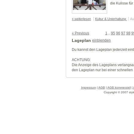
die Kulisse für
» weiterlesen
Kultur & Unterhaltung
Au
« Previous
1
...
95
96
97
98
9
Lageplan
einblenden
Du kannst den Lageplan jederzeit ei
ACHTUNG:
Die Anzeige des Lageplans verlangsa
den Lageplan nur bei einer schnellen
Impressum
|
AGB
|
AGB kommerziell
|
Copyright © 2007 styl