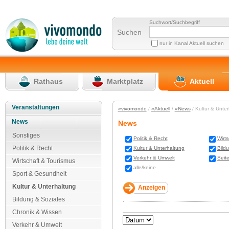
Suchwort/Suchbegriff
Suchen
nur in Kanal Aktuell suchen
Rathaus
Marktplatz
Aktuell
Veranstaltungen
»vivomondo
/
»Aktuell
/
»News
/ Kultur & Unte
News
News
Sonstiges
Politik & Recht
Wirt
Politik & Recht
Kultur & Unterhaltung
Bild
Verkehr & Umwelt
Seit
Wirtschaft & Tourismus
alle/keine
Sport & Gesundheit
Kultur & Unterhaltung
Bildung & Soziales
Chronik & Wissen
Verkehr & Umwelt