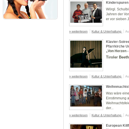
Kinderspuren 
Wörgl. Schulbil
Jahren der Vo
er vor sieben 
» weiterlesen
Kultur & Unterhaltung
Au
Klavier-Soire
Pfarrkirche 
„Von Herzen -
Tiroler Beeth
» weiterlesen
Kultur & Unterhaltung
Au
Weihnmachtsf
Was wäre eine
Einstimmung au
Weihnachtsfei
der...
» weiterlesen
Kultur & Unterhaltung
Au
European Kill