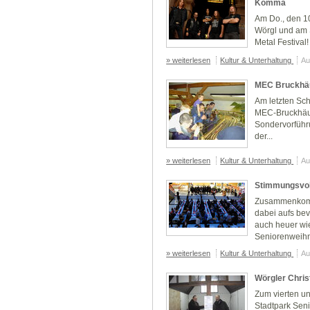
Komma
Am Do., den 10
Wörgl und am 
Metal Festival!
» weiterlesen
Kultur & Unterhaltung
Au
MEC Bruckhä
Am letzten Sch
MEC-Bruckhäus
Sondervorführu
der...
» weiterlesen
Kultur & Unterhaltung
Au
Stimmungsvol
Zusammenkomm
dabei aufs be
auch heuer wie
Seniorenweihn
» weiterlesen
Kultur & Unterhaltung
Au
Wörgler Chris
Zum vierten un
Stadtpark Sen