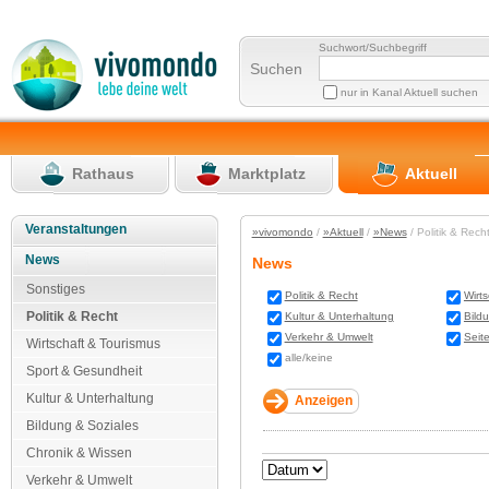
Suchwort/Suchbegriff
Suchen
nur in Kanal Aktuell suchen
Rathaus
Marktplatz
Aktuell
Veranstaltungen
»vivomondo
/
»Aktuell
/
»News
/ Politik & Rec
News
News
Sonstiges
Politik & Recht
Wirt
Politik & Recht
Kultur & Unterhaltung
Bild
Verkehr & Umwelt
Seit
Wirtschaft & Tourismus
alle/keine
Sport & Gesundheit
Kultur & Unterhaltung
Bildung & Soziales
Chronik & Wissen
Verkehr & Umwelt