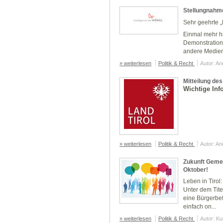
Stellungnahm
Sehr geehrte 
Einmal mehr ha
Demonstration“
andere Medien 
» weiterlesen
Politik & Recht
Autor: A
Mitteilung des
Wichtige Inf
» weiterlesen
Politik & Recht
Autor: A
Zukunft Gemei
Oktober!
Leben in Tirol
Unter dem Tit
eine Bürgerbef
einfach on...
» weiterlesen
Politik & Recht
Autor: K