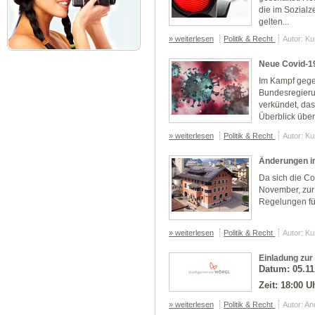
die im Sozial
gelten...
» weiterlesen
Politik & Recht
Autor: K
Neue Covid-
Im Kampf gege
Bundesregier
verkündet, das 
Überblick übe
» weiterlesen
Politik & Recht
Autor: K
Änderungen i
Da sich die Co
November, zur
Regelungen fü
» weiterlesen
Politik & Recht
Autor: K
Einladung zur
Datum: 05.11
Zeit: 18:00 U
» weiterlesen
Politik & Recht
Autor: A