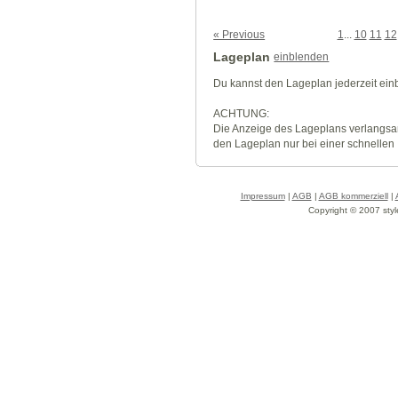
« Previous
1
...
10
11
12
Lageplan
einblenden
Du kannst den Lageplan jederzeit ei
ACHTUNG:
Die Anzeige des Lageplans verlangsa
den Lageplan nur bei einer schnellen
Impressum
|
AGB
|
AGB kommerziell
|
Copyright © 2007 styl