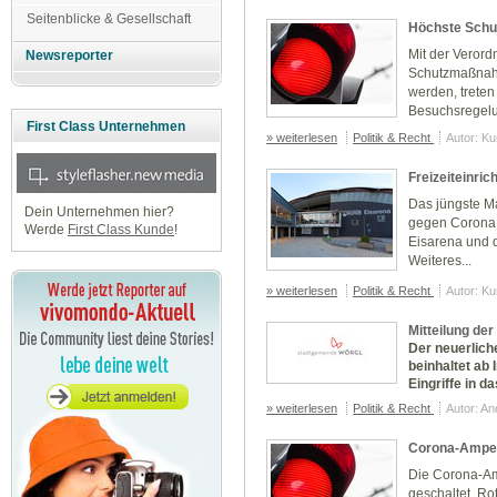
Seitenblicke & Gesellschaft
Höchste Sch
Mit der Veror
Newsreporter
Schutzmaßnahm
werden, trete
Besuchsregelu
First Class Unternehmen
» weiterlesen
Politik & Recht
Autor: K
Freizeiteinri
Das jüngste 
Dein Unternehmen hier?
gegen Corona b
Werde
First Class Kunde
!
Eisarena und 
Weiteres...
» weiterlesen
Politik & Recht
Autor: K
Mitteilung de
Der neuerlich
beinhaltet ab 
Eingriffe in da
» weiterlesen
Politik & Recht
Autor: A
Corona-Ampel
Die Corona-Am
geschaltet. R