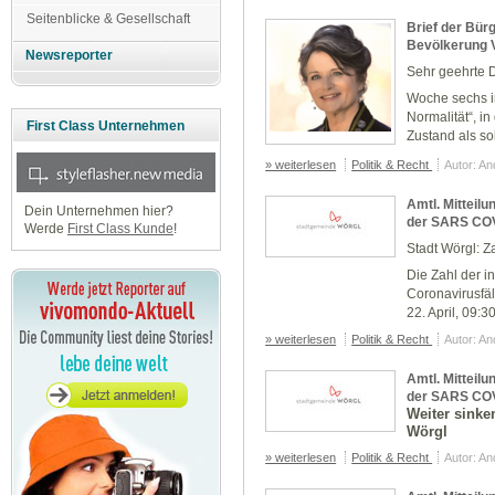
Seitenblicke & Gesellschaft
Brief der Bür
Bevölkerung 
Newsreporter
Sehr geehrte 
Woche sechs i
Normalität“, in
First Class Unternehmen
Zustand als so
» weiterlesen
Politik & Recht
Autor: A
Amtl. Mitteil
Dein Unternehmen hier?
der SARS COV-
Werde
First Class Kunde
!
Stadt Wörgl: Z
Die Zahl der i
Coronavirusfäl
22. April, 09:3
» weiterlesen
Politik & Recht
Autor: A
Amtl. Mitteil
der SARS COV-2
Weiter sinke
Wörgl
» weiterlesen
Politik & Recht
Autor: A