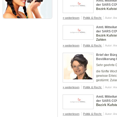
Amtl. Mitteil
der SARS COV-
Bezirk Kufste
» weiterlesen
Politik & Recht
Autor: A
Amtl. Mitteil
der SARS COV-2
Bezirk Kufste
Zahlen
» weiterlesen
Politik & Recht
Autor: A
Brief der Bür
Bevölkerung 
Sehr geehrte 
die fünfte Woc
gewisse Erlei
gestürmt. Zula
» weiterlesen
Politik & Recht
Autor: A
Amtl. Mitteil
der SARS COV-
Bezirk Kufst
» weiterlesen
Politik & Recht
Autor: A