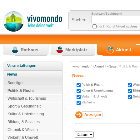
Suchwort/Suchbegriff
Suchen
nur in Kanal Aktuell suchen
Rathaus
Marktplatz
Aktuell
Veranstaltungen
»vivomondo
/
»Aktuell
/
»News
/ Politik & Rec
News
News
Sonstiges
Politik & Recht
Wirt
Politik & Recht
Kultur & Unterhaltung
Bild
Verkehr & Umwelt
Seit
Wirtschaft & Tourismus
alle/keine
Sport & Gesundheit
Kultur & Unterhaltung
Bildung & Soziales
Chronik & Wissen
Verkehr & Umwelt