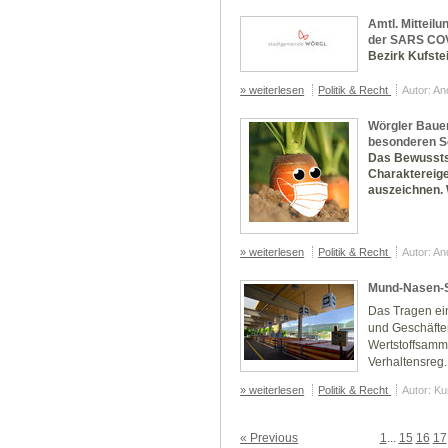
Amtl. Mitteil
der SARS COV-2
Bezirk Kufste
» weiterlesen
Politik & Recht
Autor: A
Wörgler Bauer
besonderen 
Das Bewusstse
Charaktereige
auszeichnen. 
» weiterlesen
Politik & Recht
Autor: A
Mund-Nasen-
Das Tragen ei
und Geschäften
Wertstoffsamme
Verhaltensreg..
» weiterlesen
Politik & Recht
Autor: K
« Previous
1
...
15
16
17