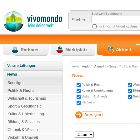
Suchwort/Suchbegriff
Suchen
nur in Kanal Aktuell suchen
Rathaus
Marktplatz
Aktuell
Veranstaltungen
»vivomondo
/
»Aktuell
/
»News
/ Politik & Rec
News
News
Sonstiges
Politik & Recht
Wirt
Politik & Recht
Kultur & Unterhaltung
Bild
Verkehr & Umwelt
Seit
Wirtschaft & Tourismus
alle/keine
Sport & Gesundheit
Kultur & Unterhaltung
Bildung & Soziales
Chronik & Wissen
Verkehr & Umwelt