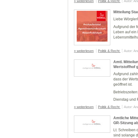
» weiterlesen
Politik & Recht
Autor: A
Mitteilung St
Liebe Wörgler
Aufgrund der f
Leben auf ein 
Lebensmittelha
» weiterlesen
Politik & Recht
Autor: A
Amtl. Mitteil
Wertstoffhof 
Aufgrund zahlr
dass der Werts
geöffnet ist.
Betriebszeiten
Dienstag und F
» weiterlesen
Politik & Recht
Autor: A
Amtliche Mitt
GR-Sitzung a
Lt. Schreiben
sind solange 