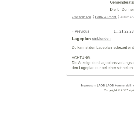
Gemeinderatss
Die für Donner.
» weiterlesen
Politik & Recht
Autor: A
« Previous
1
...
21
22
23
Lageplan
einblenden
Du kannst den Lageplan jederzeit ei
ACHTUNG:
Die Anzeige des Lageplans verlangsa
den Lageplan nur bei einer schnellen
Impressum
|
AGB
|
AGB kommerziell
|
Copyright © 2007 styl