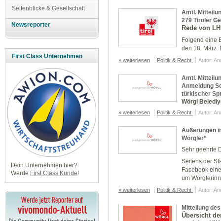
Seitenblicke & Gesellschaft
Amtl. Mitteilu
279 Tiroler 
Newsreporter
Rede von LH 
Folgend eine 
den 18. März. D
First Class Unternehmen
» weiterlesen
Politik & Recht
Autor: A
Amtl. Mitteil
Anmeldung So
türkischer Sp
Wörgl Belediye
» weiterlesen
Politik & Recht
Autor: A
Äußerungen i
Wörgler“
Sehr geehrte 
Seitens der St
Dein Unternehmen hier?
Facebook eine I
Werde
First Class Kunde
!
um Wörglerinn
» weiterlesen
Politik & Recht
Autor: A
Mitteilung de
Übersicht de