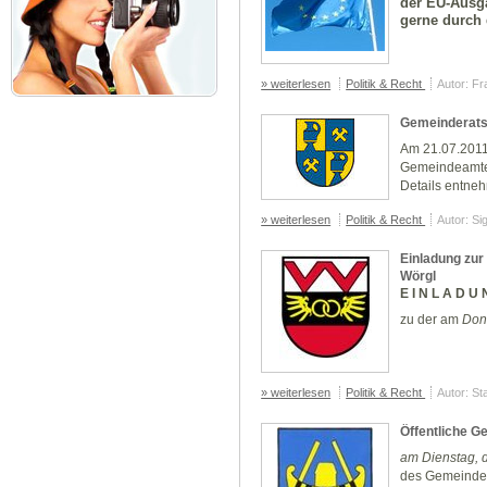
der EU-Ausga
gerne durch 
» weiterlesen
Politik & Recht
Autor: Fr
Gemeinderats
Am 21.07.2011
Gemeindeamtes
Details entne
» weiterlesen
Politik & Recht
Autor: Si
Einladung zur
Wörgl
E I N L A D U 
zu der am
Don
» weiterlesen
Politik & Recht
Autor: St
Öffentliche G
am
Dienstag
, 
des Gemeindeh