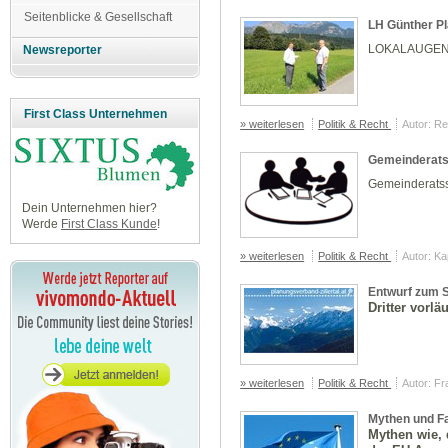
Seitenblicke & Gesellschaft
LH Günther Pl
LOKALAUGE
Newsreporter
First Class Unternehmen
» weiterlesen
Politik & Recht
Autor: R
Gemeinderats
Gemeinderatss
Dein Unternehmen hier?
Werde
First Class Kunde
!
» weiterlesen
Politik & Recht
Autor: K
Entwurf zum St
Dritter vorl
» weiterlesen
Politik & Recht
Autor: Fr
Mythen und F
Mythen wie, 