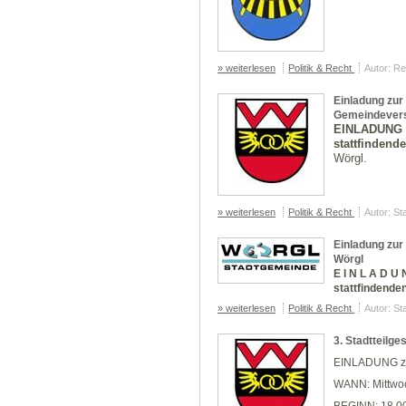
» weiterlesen
Politik & Recht
Autor: R
Einladung zur 
Gemeindevers
EINLADUNG zu
stattfindend
Wörgl.
» weiterlesen
Politik & Recht
Autor: St
Einladung zur
Wörgl
E I N L A D U
stattfindende
» weiterlesen
Politik & Recht
Autor: St
3. Stadtteilge
EINLADUNG
WANN:
Mittwo
BEGINN:
18.0