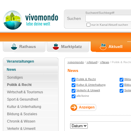
Suchwort/Suchbegriff
Suchen
nur in Kanal Aktuell suchen
Rathaus
Marktplatz
Aktuell
Veranstaltungen
»vivomondo
/
»Aktuell
/
»News
/ Politik & Rec
News
News
Sonstiges
Politik & Recht
Wirt
Politik & Recht
Kultur & Unterhaltung
Bild
Verkehr & Umwelt
Seit
Wirtschaft & Tourismus
alle/keine
Sport & Gesundheit
Kultur & Unterhaltung
Bildung & Soziales
Chronik & Wissen
Verkehr & Umwelt