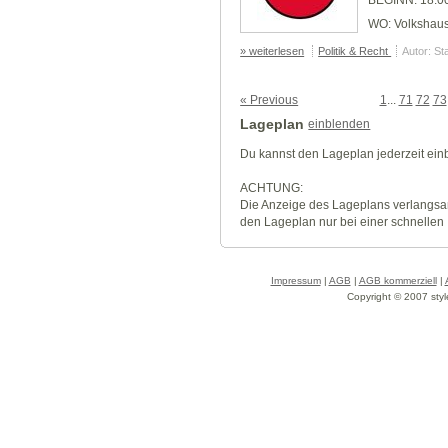
WO:
Volkshau
» weiterlesen
Politik & Recht
Autor: St
« Previous
1
...
71
72
73
Lageplan
einblenden
Du kannst den Lageplan jederzeit ei
ACHTUNG:
Die Anzeige des Lageplans verlangsa
den Lageplan nur bei einer schnellen
Impressum
|
AGB
|
AGB kommerziell
|
Copyright © 2007 styl