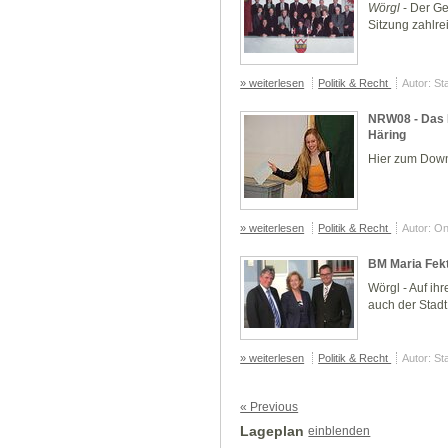
Wörgl
- Der Ge
Sitzung zahlre
» weiterlesen
Politik & Recht
Autor: St
NRW08 - Das 
Häring
Hier zum Downl
» weiterlesen
Politik & Recht
Autor: O
BM Maria Fek
Wörgl - Auf ihr
auch der Stad
» weiterlesen
Politik & Recht
Autor: St
« Previous
Lageplan
einblenden