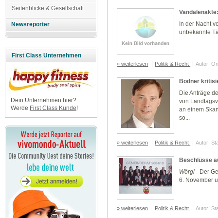
Seitenblicke & Gesellschaft
Vandalenakte:
In der Nacht v
Newsreporter
unbekannte Tä
First Class Unternehmen
» weiterlesen
Politik & Recht
Autor: O
Bodner kritisi
Die Anträge de
Dein Unternehmen hier?
von Landtagsv
Werde
First Class Kunde
!
an einem Skan
so...
» weiterlesen
Politik & Recht
Autor: St
Beschlüsse a
Wörgl
- Der Ge
6. November u
» weiterlesen
Politik & Recht
Autor: St