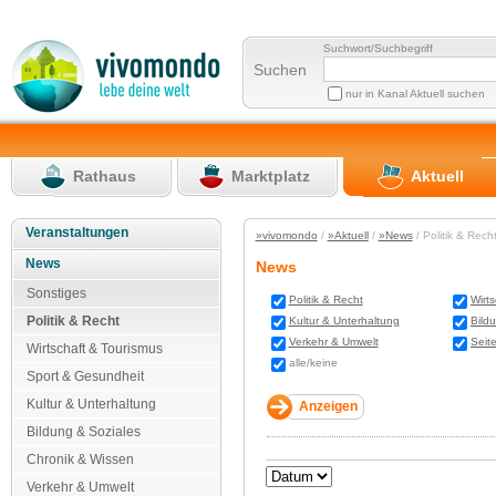
Suchwort/Suchbegriff
Suchen
nur in Kanal Aktuell suchen
Rathaus
Marktplatz
Aktuell
Veranstaltungen
»vivomondo
/
»Aktuell
/
»News
/ Politik & Rec
News
News
Sonstiges
Politik & Recht
Wirt
Politik & Recht
Kultur & Unterhaltung
Bild
Verkehr & Umwelt
Seit
Wirtschaft & Tourismus
alle/keine
Sport & Gesundheit
Kultur & Unterhaltung
Bildung & Soziales
Chronik & Wissen
Verkehr & Umwelt