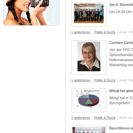
Am 6. Novemb
Um 19:30 Uhr f
» weiterlesen
Politik & Recht
Autor: O
Carmen Gartel
Von der FPÖ-T
Spitzenkandida
Nationalratswa
Wahlerfolg vom
» weiterlesen
Politik & Recht
Autor: St
Wörgl hat gew
Wörgl hat in 1
durchgeführt.
» weiterlesen
Politik & Recht
Autor: Ar
Beschlüsse a