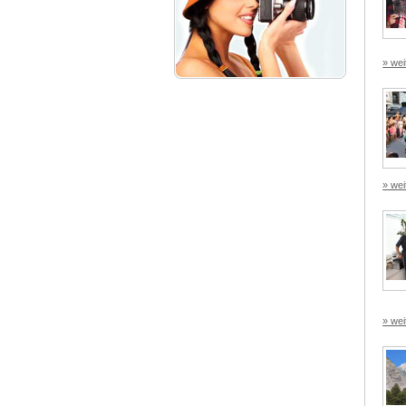
» wei
» wei
» wei