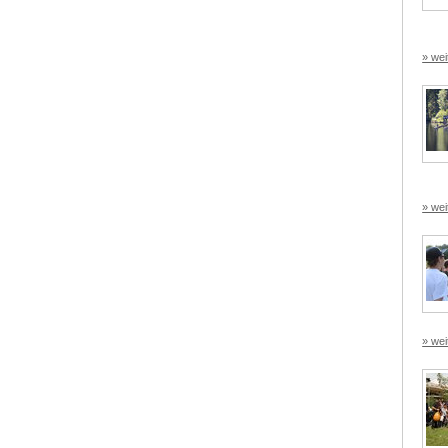
» wei
» wei
» wei