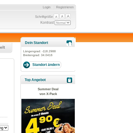
Login
Registrieren
Schriftgröße
Kontrast
Dein Standort
elt
Längengrad:
-118.2988
Breitengrad:
34.0416
Top Angebot
Summer Deal
von X-Pack