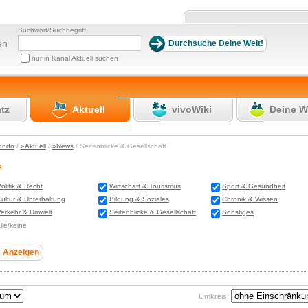
Suchwort/Suchbegriff
en
nur in Kanal Aktuell suchen
atz
Aktuell
vivoWiki
Deine W
ondo
/
»Aktuell
/
»News
/ Seitenblicke & Gesellschaft
s
olitik & Recht
Wirtschaft & Tourismus
Sport & Gesundheit
ultur & Unterhaltung
Bildung & Soziales
Chronik & Wissen
erkehr & Umwelt
Seitenblicke & Gesellschaft
Sonstiges
lle/keine
Umkreis: