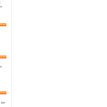
–
en
84 km
83 km
se
84 km
 der