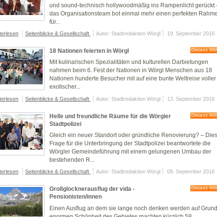
und sound-technisch hollywoodmäßig ins Rampenlicht gerückt 
das Organisationsteam bot einmal mehr einen perfekten Rahm
für...
terlesen
Seitenblicke & Gesellschaft
Autor: Stadtredaktion Wörgl
19. September 2016
Distanz 96
18 Nationen feierten in Wörgl
Mit kulinarischen Spezialitäten und kulturellen Darbietungen
nahmen beim 6. Fest der Nationen in Wörgl Menschen aus 18
Nationen hunderte Besucher mit auf eine bunte Weltreise voller
exotischer...
terlesen
Seitenblicke & Gesellschaft
Autor: Stadtredaktion Wörgl
13. September 2016
Distanz 96
Helle und freundliche Räume für die Wörgler
Stadtpolizei
Gleich ein neuer Standort oder gründliche Renovierung? – Die
Frage für die Unterbringung der Stadtpolizei beantwortete die
Wörgler Gemeindeführung mit einem gelungenen Umbau der
bestehenden R...
terlesen
Seitenblicke & Gesellschaft
Autor: Stadtredaktion Wörgl
09. September 2016
Distanz 96
Großglocknerausflug der vida -
Pensionisten/innen
Einen Ausflug an dem sie lange noch denken werden auf Grund
enormen Schönheit des Gebietes machten kürzlich 58