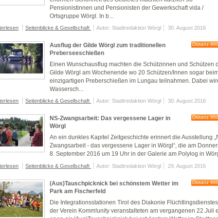
Pensionistinnen und Pensionisten der Gewerkschaft vida /
Ortsgruppe Wörgl. In b...
terlesen
Seitenblicke & Gesellschaft
Autor: Stadtredaktion Wörgl
30. August 2016
Distanz 96
Ausflug der Gilde Wörgl zum traditionellen
Preberseeschießen
Einen Wunschausflug machten die Schützinnen und Schützen 
Gilde Wörgl am Wochenende wo 20 Schützen/Innen sogar bei
einzigartigen Preberschießen im Lungau teilnahmen. Dabei wir
Wassersch...
terlesen
Seitenblicke & Gesellschaft
Autor: Stadtredaktion Wörgl
30. August 2016
Distanz 96
NS-Zwangsarbeit: Das vergessene Lager in
Wörgl
An ein dunkles Kapitel Zeitgeschichte erinnert die Ausstellung 
Zwangsarbeit - das vergessene Lager in Wörgl“, die am Donner
8. September 2016 um 19 Uhr in der Galerie am Polylog in Wörg
terlesen
Seitenblicke & Gesellschaft
Autor: Stadtredaktion Wörgl
29. August 2016
Distanz 96
(Aus)Tauschpicknick bei schönstem Wetter im
Park am Fischerfeld
Die Integrationsstationen Tirol des Diakonie Flüchtlingsdienste
der Verein Komm!unity veranstalteten am vergangenen 22.Juli 