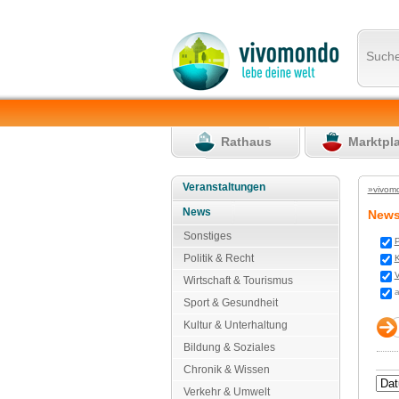
Such
Rathaus
Marktpl
Veranstaltungen
»vivom
News
New
Sonstiges
P
Politik & Recht
K
V
Wirtschaft & Tourismus
a
Sport & Gesundheit
Kultur & Unterhaltung
Bildung & Soziales
Chronik & Wissen
Verkehr & Umwelt