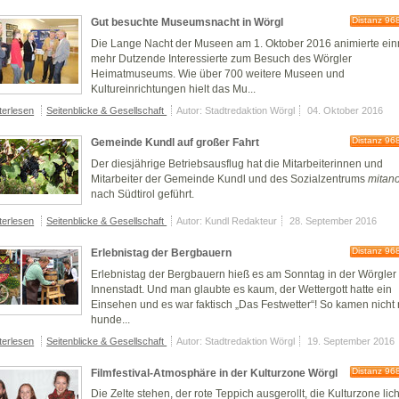
Distanz 96
Gut besuchte Museumsnacht in Wörgl
Die Lange Nacht der Museen am 1. Oktober 2016 animierte ei
mehr Dutzende Interessierte zum Besuch des Wörgler
Heimatmuseums. Wie über 700 weitere Museen und
Kultureinrichtungen hielt das Mu...
terlesen
Seitenblicke & Gesellschaft
Autor: Stadtredaktion Wörgl
04. Oktober 2016
Distanz 96
Gemeinde Kundl auf großer Fahrt
Der diesjährige Betriebsausflug hat die Mitarbeiterinnen und
Mitarbeiter der Gemeinde Kundl und des Sozialzentrums
mitan
nach Südtirol geführt.
terlesen
Seitenblicke & Gesellschaft
Autor: Kundl Redakteur
28. September 2016
Distanz 96
Erlebnistag der Bergbauern
Erlebnistag der Bergbauern hieß es am Sonntag in der Wörgler
Innenstadt. Und man glaubte es kaum, der Wettergott hatte ein
Einsehen und es war faktisch „Das Festwetter“! So kamen nicht 
hunde...
terlesen
Seitenblicke & Gesellschaft
Autor: Stadtredaktion Wörgl
19. September 2016
Distanz 96
Filmfestival-Atmosphäre in der Kulturzone Wörgl
Die Zelte stehen, der rote Teppich ausgerollt, die Kulturzone lich