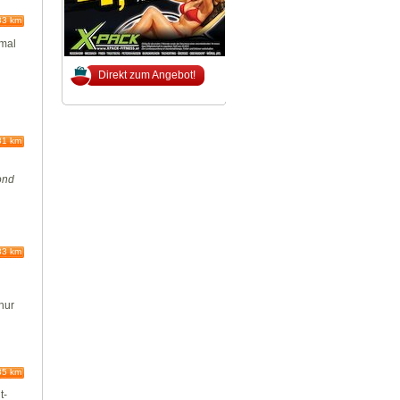
83 km
nmal
Direkt zum Angebot!
81 km
ond
83 km
nur
85 km
t-