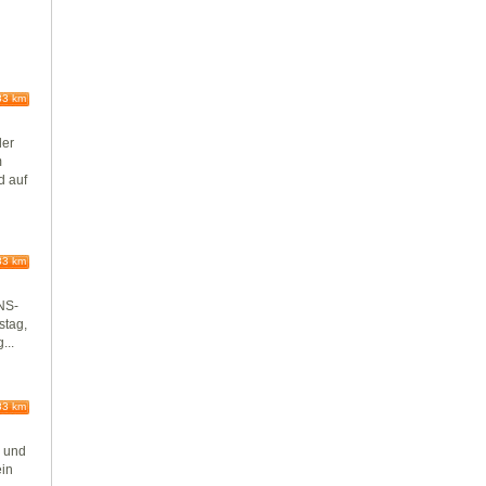
83 km
der
m
d auf
83 km
„NS-
stag,
...
83 km
s und
ein