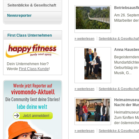
Seitenblicke & Gesellschaft
Betriebsausf
Am 26. Septemb
Newsreporter
Mitarbeiter de
First Class Unternehmen
» weiterlesen
Seitenblicke & Gesellscha
Anna Hausber
Begeisternden 
Mundartdichter
Dein Unternehmen hier?
Geburtstag im 
Werde
First Class Kunde
!
Musik, G...
» weiterlesen
Seitenblicke & Gesellscha
Heimatmuseum
Nacht der Mu
Heimatmuseum 
Zum fünften M
der österreic
» weiterlesen
Seitenblicke & Gesellscha