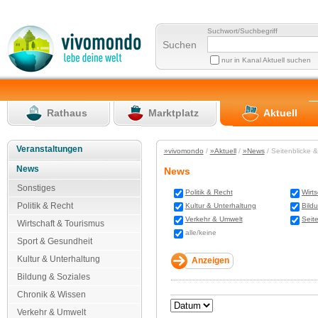
Suchwort/Suchbegriff
Suchen
nur in Kanal Aktuell suchen
Rathaus
Marktplatz
Aktuell
Veranstaltungen
»vivomondo
/
»Aktuell
/
»News
/ Seitenblicke 
News
News
Sonstiges
Politik & Recht
Wirt
Politik & Recht
Kultur & Unterhaltung
Bild
Verkehr & Umwelt
Seit
Wirtschaft & Tourismus
alle/keine
Sport & Gesundheit
Kultur & Unterhaltung
Bildung & Soziales
Chronik & Wissen
Verkehr & Umwelt