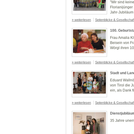
"Wir sind kein
Florianijünge
Jahr-Jubiläum
» weiterlesen
Seitenblicke & Gesellscha
100. Geburtst
Frau Amalia Kli
Beisein von F
Wörgl ihren 10
» weiterlesen
Seitenblicke & Gesellscha
Stadt und Lan
Eduard Wallnöf
von Tirol die 
ein, als Dank f
» weiterlesen
Seitenblicke & Gesellscha
Dienstjubiläu
35 Jahre uner