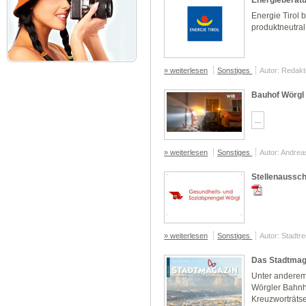
Energie Tirol
produktneutral
» weiterlesen
Sonstiges
Autor: Redakt
Bauhof Wörgl 
...
» weiterlesen
Sonstiges
Autor: Andre
Stellenaussch
» weiterlesen
Sonstiges
Autor: Stadtr
Das Stadtmaga
Unter anderem 
Wörgler Bahnh
Kreuzworträtse