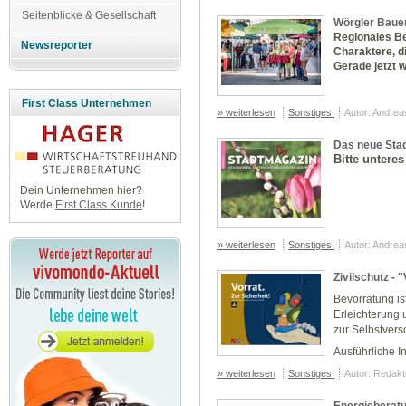
Seitenblicke & Gesellschaft
Wörgler Bauer
Regionales Be
Newsreporter
Charaktere, di
Gerade jetzt w
First Class Unternehmen
» weiterlesen
Sonstiges
Autor: Andre
Das neue Sta
Bitte unteres
Dein Unternehmen hier?
Werde
First Class Kunde
!
» weiterlesen
Sonstiges
Autor: Andre
Zivilschutz - 
Bevorratung is
Erleichterung 
zur Selbstvers
Ausführliche In
» weiterlesen
Sonstiges
Autor: Redakt
Energieberatu