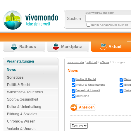
Suchwort/Suchbegriff
Suchen
nur in Kanal Aktuell suchen
Rathaus
Marktplatz
Aktuell
Veranstaltungen
»vivomondo
/
»Aktuell
/
»News
/ Sonstiges
News
News
Sonstiges
Politik & Recht
Wirt
Politik & Recht
Kultur & Unterhaltung
Bild
Verkehr & Umwelt
Seit
Wirtschaft & Tourismus
alle/keine
Sport & Gesundheit
Kultur & Unterhaltung
Bildung & Soziales
Chronik & Wissen
Verkehr & Umwelt