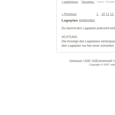
» weiterlesen
Sonstiges
Autor: Redakt
« Previous
1
...
10
11
12
Lageplan
einblenden
Du kannst den Lageplan jederzeit ei
ACHTUNG:
Die Anzeige des Lageplans verlangsa
den Lageplan nur bei einer schnellen
Impressum
|
AGB
|
AGB kommerziell
|
Copyright © 2007 styl