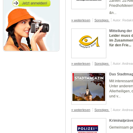
Zahlen:
Zu All
Friedhofsfeier
&n...
» weiterlesen
Sonstiges
Autor: Redakt
Mitteilung der
Leider muss d
im Zusammenh
für den Frie...
» weiterlesen
Sonstiges
Autor: Andre
Das Stadtmag
Mit interessan
Unter anderem
Allerheiligen,
und v...
» weiterlesen
Sonstiges
Autor: Andre
Kriminalpräve
Gemeinsam ge