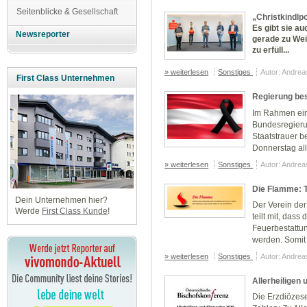
Seitenblicke & Gesellschaft
„Christkindlpo
Es gibt sie au
Newsreporter
gerade zu We
zu erfüll...
» weiterlesen
Sonstiges
Autor: Andre
First Class Unternehmen
Regierung bes
Im Rahmen eine
Bundesregieru
Staatstrauer 
Donnerstag alle
» weiterlesen
Sonstiges
Autor: Andre
Die Flamme: T
Dein Unternehmen hier?
Der Verein der
Werde
First Class Kunde
!
teilt mit, dass
Feuerbestattu
werden. Somit f
» weiterlesen
Sonstiges
Autor: Andre
Allerheiligen
Die Erzdiözese