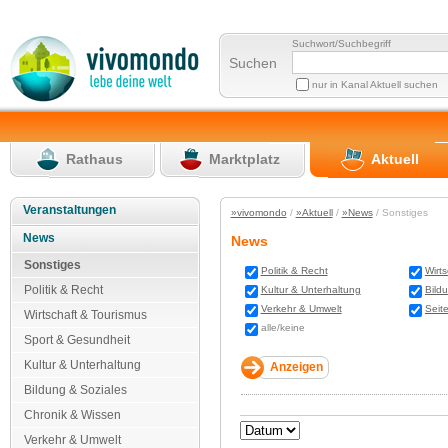
Suchwort/Suchbegriff
Suchen
nur in Kanal Aktuell suchen
Rathaus
Marktplatz
Aktuell
Veranstaltungen
»vivomondo
/
»Aktuell
/
»News
/ Sonstiges
News
News
Sonstiges
Politik & Recht
Wirt
Politik & Recht
Kultur & Unterhaltung
Bild
Verkehr & Umwelt
Seit
Wirtschaft & Tourismus
alle/keine
Sport & Gesundheit
Kultur & Unterhaltung
Bildung & Soziales
Chronik & Wissen
Verkehr & Umwelt