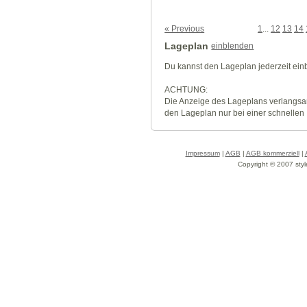
« Previous
1
...
12
13
14
Lageplan
einblenden
Du kannst den Lageplan jederzeit ei
ACHTUNG:
Die Anzeige des Lageplans verlangsa
den Lageplan nur bei einer schnellen
Impressum
|
AGB
|
AGB kommerziell
|
Copyright © 2007 styl