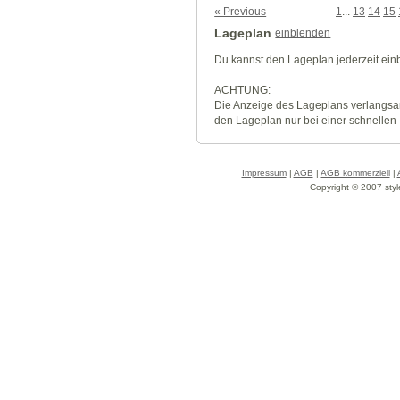
« Previous
1
...
13
14
15
Lageplan
einblenden
Du kannst den Lageplan jederzeit ei
ACHTUNG:
Die Anzeige des Lageplans verlangsa
den Lageplan nur bei einer schnellen
Impressum
|
AGB
|
AGB kommerziell
|
Copyright © 2007 styl