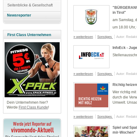
Seitenblicke & Gesellschaft
"BÜRGERANWA
in Tirol"
Newsreporter
am Samstag, 
um 18.00 Uhr,
First Class Unternehmen
» weiterlesen
Sonstiges
Autor: Redakt
InfoEck - Juge
Stellenaussch
» weiterlesen
Sonstiges
Autor: Redakt
Richtig heizen
Wer richtig mi
durch die Ver
Umwelt. Unsac
Dein Unternehmen hier?
Werde
First Class Kunde
!
» weiterlesen
Sonstiges
Autor: Redakt
Spiel und Spa
mir-Wochen“