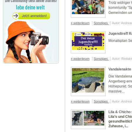
Trotz widrige
komm!unity "Sp
Gemeinden umg
» weiterlesen
Sonstiges
Autor: Andre
Jugendtreff R
Monatsplan S
» weiterlesen
Sonstiges
Autor: Redakt
Vandalenakte 
Die Vandalena
Angerberg erre
Höhepunkt. So 
massive...
» weiterlesen
Sonstiges
Autor: Andre
Lila & Chicho
Lila’s und Ch
gesundheitlic
Zuhause, i...