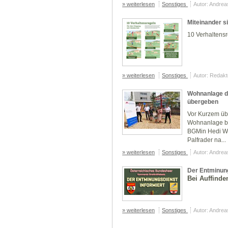
» weiterlesen
Sonstiges
Autor: Andre
Miteinander s
10 Verhaltens
» weiterlesen
Sonstiges
Autor: Redakt
Wohnanlage de
übergeben
Vor Kurzem üb
Wohnanlage b
BGMin Hedi We
Palfrader na...
» weiterlesen
Sonstiges
Autor: Andre
Der Entminung
Bei Auffinde
» weiterlesen
Sonstiges
Autor: Andre