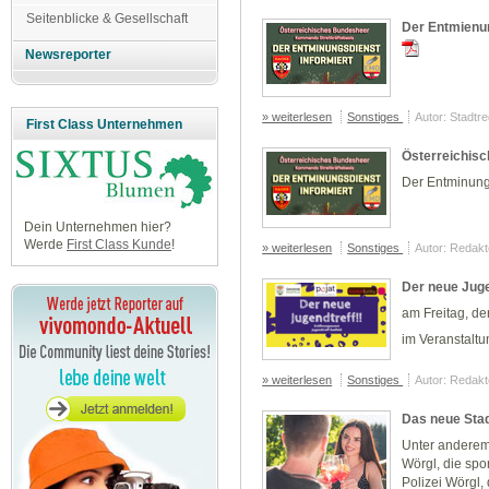
Seitenblicke & Gesellschaft
Der Entmienu
Newsreporter
» weiterlesen
Sonstiges
Autor: Stadtr
First Class Unternehmen
Österreichis
Der Entminungs
Dein Unternehmen hier?
Werde
First Class Kunde
!
» weiterlesen
Sonstiges
Autor: Redakt
Der neue Juge
am Freitag, de
im Veranstalt
» weiterlesen
Sonstiges
Autor: Redakt
Das neue Stad
Unter anderem
Wörgl, die spo
Polizei Wörgl,