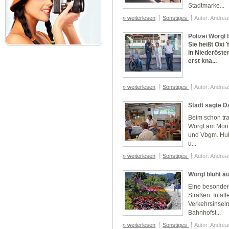
Stadtmarke...
» weiterlesen
Sonstiges
Autor: Andre
Polizei Wörgl
Sie heißt Oxi
in Niederöste
erst kna...
» weiterlesen
Sonstiges
Autor: Andre
Stadt sagte 
Beim schon tra
Wörgl am Mont
und Vbgm. Hub
u...
» weiterlesen
Sonstiges
Autor: Andre
Wörgl blüht au
Eine besondere
Straßen. In all
Verkehrsinseln
Bahnhofst...
» weiterlesen
Sonstiges
Autor: Andre