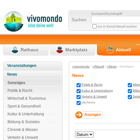
Suchwort/Suchbegriff
Suchen
nur in Kanal Aktuell suchen
Rathaus
Marktplatz
Aktuell
Veranstaltungen
»vivomondo
/
»Aktuell
/
»News
/ Sonstiges
News
News
Sonstiges
Politik & Recht
Wirt
Politik & Recht
Kultur & Unterhaltung
Bild
Verkehr & Umwelt
Seit
Wirtschaft & Tourismus
alle/keine
Sport & Gesundheit
Kultur & Unterhaltung
Bildung & Soziales
Chronik & Wissen
Verkehr & Umwelt