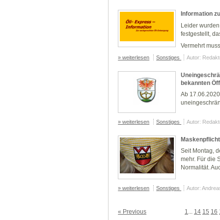
Information z
Leider wurden i
festgestellt, 
Vermehrt muss
» weiterlesen
Sonstiges
Autor: Redakt
Uneingeschrä
bekannten Öf
Ab 17.06.2020
uneingeschrän
» weiterlesen
Sonstiges
Autor: Redakt
Maskenpflicht
Seit Montag, d
mehr. Für die 
Normalität. Au
» weiterlesen
Sonstiges
Autor: Andre
« Previous
1
...
14
15
16