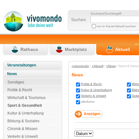
Suchwort/Suchbegriff
Suchen
nur in Kanal Aktuell suchen
Rathaus
Marktplatz
Aktuell
Veranstaltungen
»vivomondo
/
»Aktuell
/
»News
/ Sport & Gesu
News
News
Sonstiges
Politik & Recht
Wirt
Politik & Recht
Kultur & Unterhaltung
Bild
Verkehr & Umwelt
Seit
Wirtschaft & Tourismus
alle/keine
Sport & Gesundheit
Kultur & Unterhaltung
Bildung & Soziales
Chronik & Wissen
Verkehr & Umwelt