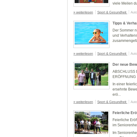
viele Meilen du
» weiterlesen
Sport & Gesundheit
Auto
Tipps & Verh
Der Sommer nim
und Verhalten
zusammengefa
» weiterlesen
Sport & Gesundheit
Auto
Der neue Bew
ABSCHLUSS 
ERÖFFNUNG
In einer feier
ersehnte Bewe
erö...
» weiterlesen
Sport & Gesundheit
Auto
Feierliche Er
Feierliche Er
im Seniorenhe
Im Seniorenhe