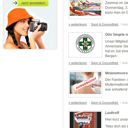
Zweimal im Jah
Donnerstag, 31
kann man im G
» weiterlesen
Sport & Gesundheit
Auto
Otto Siegele i
Unser Mitglied
Annemarie Sie
hat im Juli ei
Bergen...
» weiterlesen
Sport & Gesundheit
Auto
Melanomvors
Der Familien-
Muttermalkontr
war anhaltend h
» weiterlesen
Sport & Gesundheit
Auto
Lauftreff
Hier kurz unser
"Was dich als L