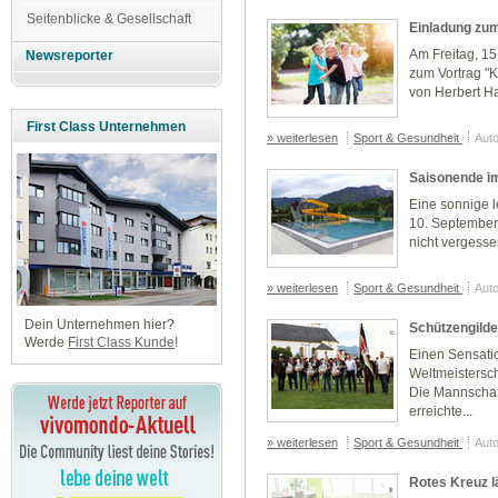
Seitenblicke & Gesellschaft
Einladung zum
Am Freitag, 15
Newsreporter
zum Vortrag "K
von Herbert Ha
First Class Unternehmen
» weiterlesen
Sport & Gesundheit
Auto
Saisonende i
Eine sonnige 
10. September
nicht vergesse
» weiterlesen
Sport & Gesundheit
Auto
Dein Unternehmen hier?
Schützengilde
Werde
First Class Kunde
!
Einen Sensati
Weltmeistersc
Die Mannschaf
erreichte...
» weiterlesen
Sport & Gesundheit
Auto
Rotes Kreuz l