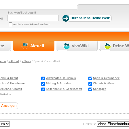
Suchwort/Suchbegriff
en
nur in Kanal Aktuell suchen
atz
Aktuell
vivoWiki
Deine W
ondo
/
»Aktuell
/
»News
/ Sport & Gesundheit
s
olitik & Recht
Wirtschaft & Tourismus
Sport & Gesundheit
ultur & Unterhaltung
Bildung & Soziales
Chronik & Wissen
erkehr & Umwelt
Seitenblicke & Gesellschaft
Sonstiges
lle/keine
Umkreis: