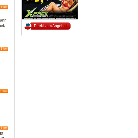
81 km
bahn
rieb
Direkt zum Angebot!
81 km
83 km
83 km
ibt