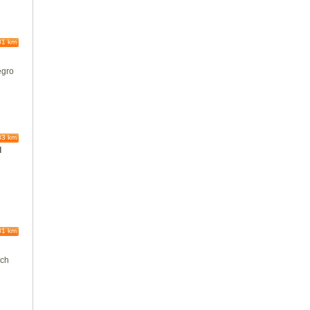
81 km
egro
83 km
l
81 km
ich