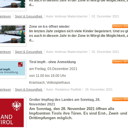
es auch in diesem Jahr in der Zone in Wörgl die Möglichkeit, 
d...
terlesen
Sport & Gesundheit
Autor: Andreas Madersbacher
02. Dezember 2021
Distanz 96
Zone on Ice öffnet wieder
Im letzten Jahr zeigten sich viele Kinder begeistert. Und so g
es auch in diesem Jahr in der Zone in Wörgl die Möglichkeit, 
d...
terlesen
Sport & Gesundheit
Autor: Andreas Madersbacher
02. Dezember 2021
Distanz 96
Tirol impft - ohne Anmeldung
am Freitag, 03.Dezember 2021
von 11.00 bis 18.00 Uhr
Kramsach, Volksspielhaus
terlesen
Sport & Gesundheit
Autor: Redakteur Radfeld
26. November 2021
Distanz 96
Großer Impftag des Landes am Sonntag, 28.
November 2021
Am Sonntag, den 28. November 2021 öffnen alle
Impfzentren Tirols ihre Türen. Es sind Erst-, Zweit- und
Drittimpfungen möglich.