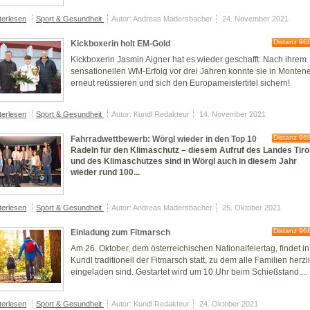
terlesen
Sport & Gesundheit
Autor: Andreas Madersbacher
24. November 2021
Distanz 96
Kickboxerin holt EM-Gold
Kickboxerin Jasmin Aigner hat es wieder geschafft: Nach ihrem
sensationellen WM-Erfolg vor drei Jahren konnte sie in Monten
erneut reüssieren und sich den Europameistertitel sichern!
terlesen
Sport & Gesundheit
Autor: Kundl Redakteur
14. November 2021
Distanz 96
Fahrradwettbewerb: Wörgl wieder in den Top 10
Radeln für den Klimaschutz – diesem Aufruf des Landes Tiro
und des Klimaschutzes sind in Wörgl auch in diesem Jahr
wieder rund 100...
terlesen
Sport & Gesundheit
Autor: Andreas Madersbacher
25. Oktober 2021
Distanz 96
Einladung zum Fitmarsch
Am 26. Oktober, dem österreichischen Nationalfeiertag, findet in
Kundl traditionell der Fitmarsch statt, zu dem alle Familien herzl
eingeladen sind. Gestartet wird um 10 Uhr beim Schießstand....
terlesen
Sport & Gesundheit
Autor: Kundl Redakteur
24. Oktober 2021