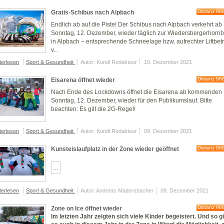
Distanz 96
Gratis-Schibus nach Alpbach
Endlich ab auf die Piste! Der Schibus nach Alpbach verkehrt ab
Sonntag, 12. Dezember, wieder täglich zur Wiedersbergerhorn
in Alpbach – entsprechende Schneelage bzw. aufrechter Liftbet
v...
terlesen
Sport & Gesundheit
Autor: Kundl Redakteur
10. Dezember 2021
Distanz 96
Eisarena öffnet wieder
Nach Ende des Lockdowns öffnet die Eisarena ab kommenden
Sonntag, 12. Dezember, wieder für den Publikumslauf. Bitte
beachten: Es gilt die 2G-Regel!
terlesen
Sport & Gesundheit
Autor: Kundl Redakteur
09. Dezember 2021
Distanz 96
Kunsteislaufplatz in der Zone wieder geöffnet
...
terlesen
Sport & Gesundheit
Autor: Andreas Madersbacher
09. Dezember 2021
Distanz 96
Zone on Ice öffnet wieder
Im letzten Jahr zeigten sich viele Kinder begeistert. Und so g