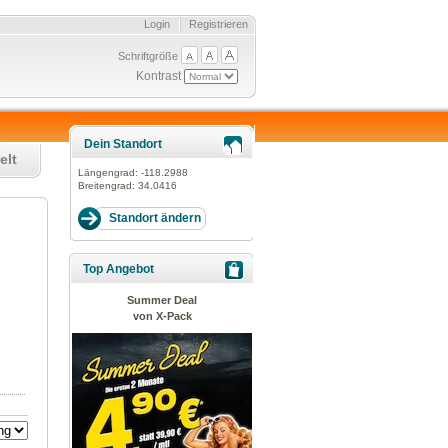
Login
Registrieren
Schriftgröße
Kontrast
Dein Standort
elt
Längengrad:
-118.2988
Breitengrad:
34.0416
Top Angebot
Summer Deal
von X-Pack