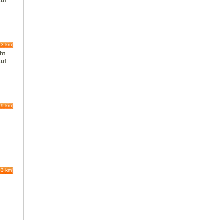
auf
83 km
ibt
auf
79 km
83 km