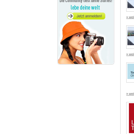
» wei
» wei
» wei