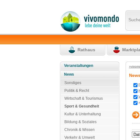
Such
Rathaus
Marktpl
Veranstaltungen
»vivom
News
New
Sonstiges
P
Politik & Recht
K
V
Wirtschaft & Tourismus
a
Sport & Gesundheit
Kultur & Unterhaltung
Bildung & Soziales
Chronik & Wissen
Verkehr & Umwelt