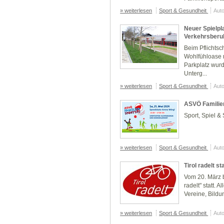
» weiterlesen
Sport & Gesundheit
Auto
Neuer Spielpla
Verkehrsberu
Beim Pflichtsc
Wohlfühloase 
Parkplatz wurd
Unterg...
» weiterlesen
Sport & Gesundheit
Auto
ASVÖ Familie
Sport, Spiel &
» weiterlesen
Sport & Gesundheit
Auto
Tirol radelt st
Vom 20. März b
radelt" statt. 
Vereine, Bildu
» weiterlesen
Sport & Gesundheit
Auto