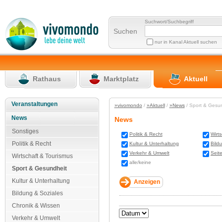
Suchwort/Suchbegriff
Suchen
nur in Kanal Aktuell suchen
Rathaus
Marktplatz
Aktuell
Veranstaltungen
»vivomondo
/
»Aktuell
/
»News
/ Sport & Gesu
News
News
Sonstiges
Politik & Recht
Wirt
Politik & Recht
Kultur & Unterhaltung
Bild
Verkehr & Umwelt
Seit
Wirtschaft & Tourismus
alle/keine
Sport & Gesundheit
Kultur & Unterhaltung
Bildung & Soziales
Chronik & Wissen
Verkehr & Umwelt