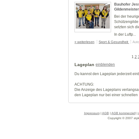
Bauhofer Jes
Gildenmeiste
Bei der heuri
Schützengilde 
setzten sich 
In der Luftp...
» weiterlesen
Sport & Gesundheit
Auto
1
2
Lageplan
einblenden
Du kannst den Lageplan jederzeit ei
ACHTUNG:
Die Anzeige des Lageplans verlangsa
den Lageplan nur bei einer schnellen
Impressum
|
AGB
|
AGB kommerziell
|
Copyright © 2007 styl