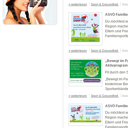
» weiterlesen
Sport & Gesundheit
Auto
ASVÖ Familien
Du möchtest w
Region machen
Eltern und Fr
Familiensportta
» weiterlesen
Sport & Gesundheit
Auto
„Bewegt im Pa
Aktivprogramm
Fit durch den 
„Bewegt im Par
kostenlose Be
Sportverbände
» weiterlesen
Sport & Gesundheit
Auto
ASVÖ Familie
Du möchtest w
Region machen
Eltern und Fr
Familiensportta