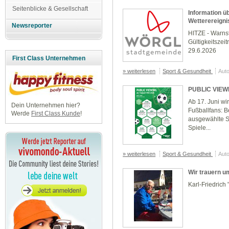
Seitenblicke & Gesellschaft
Information ü
Wetterereigni
Newsreporter
HITZE - Warn
Gültigkeitszei
29.6.2026
First Class Unternehmen
» weiterlesen
Sport & Gesundheit
Auto
PUBLIC VIEW
Ab 17. Juni wi
Dein Unternehmen hier?
Fußballfans: 
Werde
First Class Kunde
!
ausgewählte S
Spiele...
» weiterlesen
Sport & Gesundheit
Auto
Wir trauern um
Karl-Friedrich 