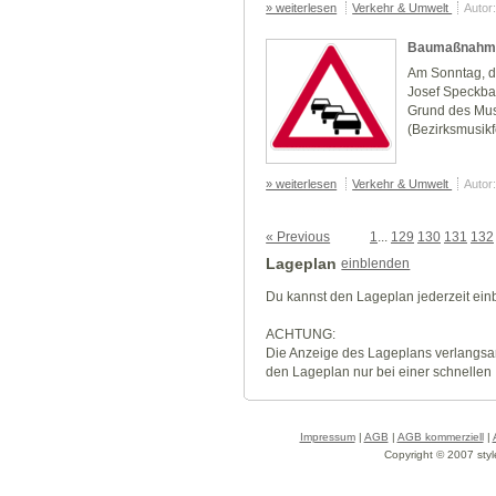
» weiterlesen
Verkehr & Umwelt
Autor
Baumaßnahme
Am Sonntag, d
Josef Speckbac
Grund des Mus
(Bezirksmusikf
» weiterlesen
Verkehr & Umwelt
Autor
« Previous
1
...
129
130
131
132
Lageplan
einblenden
Du kannst den Lageplan jederzeit ei
ACHTUNG:
Die Anzeige des Lageplans verlangsa
den Lageplan nur bei einer schnellen
Impressum
|
AGB
|
AGB kommerziell
|
Copyright © 2007 styl