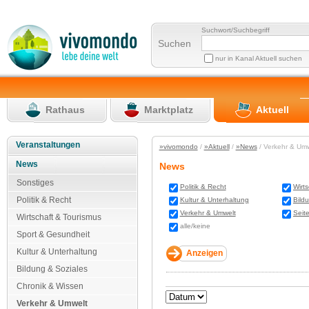
Suchwort/Suchbegriff
Suchen
nur in Kanal Aktuell suchen
Rathaus
Marktplatz
Aktuell
Veranstaltungen
»vivomondo
/
»Aktuell
/
»News
/ Verkehr & Um
News
News
Sonstiges
Politik & Recht
Wirt
Politik & Recht
Kultur & Unterhaltung
Bild
Verkehr & Umwelt
Seit
Wirtschaft & Tourismus
alle/keine
Sport & Gesundheit
Kultur & Unterhaltung
Bildung & Soziales
Chronik & Wissen
Verkehr & Umwelt