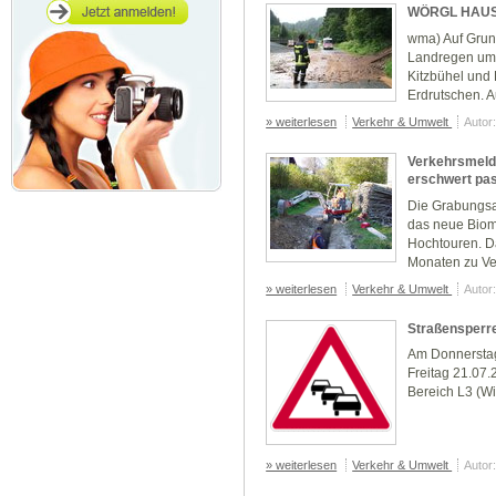
WÖRGL HAUS: 
wma) Auf Grund
Landregen umw
Kitzbühel un
Erdrutschen. A
» weiterlesen
Verkehr & Umwelt
Autor
Verkehrsmeld
erschwert pas
Die Grabungsar
das neue Biom
Hochtouren. D
Monaten zu Ver
» weiterlesen
Verkehr & Umwelt
Autor
Straßensperre
Am Donnerstag,
Freitag 21.07.
Bereich L3 (Wi
» weiterlesen
Verkehr & Umwelt
Autor