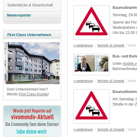
Seitenblicke & Gesellschaft
Baumaßnahme
Sonntag, 29.0
Newsreporter
Sperre der Fe
Skaterplatzes 
Uhr bis 22.00 
First Class Unternehmen
» weiterlesen
Verkehr & Umwelt
Autor
Bus- und Bah
Unter
mobile.v
Bahnverbindung
» weiterlesen
Verkehr & Umwelt
Autor
Dein Unternehmen hier?
Baumaßnahme
Werde
First Class Kunde
!
Am Samstag, d
Straße in der 
» weiterlesen
Verkehr & Umwelt
Autor