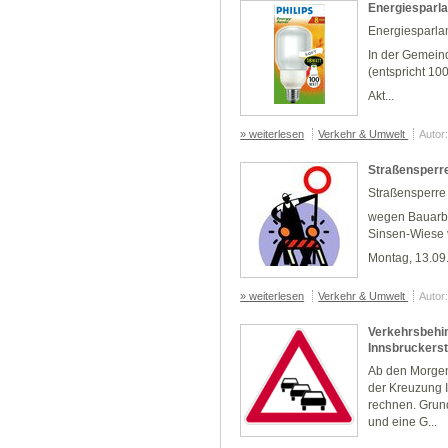
Energiesparl
Energiesparla
In der Gemei
(entspricht 10
Akt...
» weiterlesen
Verkehr & Umwelt
Autor
Straßensperr
Straßensperre 
wegen Bauarbe
Sinsen-Wiese
Montag, 13.09.
» weiterlesen
Verkehr & Umwelt
Autor
Verkehrsbehi
Innsbruckerst
Ab den Morgen
der Kreuzung I
rechnen. Grun
und eine G...