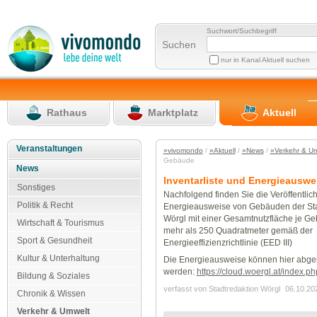
Suchwort/Suchbegriff
Suchen
nur in Kanal Aktuell suchen
Rathaus
Marktplatz
Aktuell
Veranstaltungen
»vivomondo
/
»Aktuell
/
»News
/
»Verkehr & U
Gebäude
News
Inventarliste und Energieauswe
Sonstiges
Nachfolgend finden Sie die Veröffentlic
Politik & Recht
Energieausweise von Gebäuden der S
Wörgl mit einer Gesamtnutzfläche je G
Wirtschaft & Tourismus
mehr als 250 Quadratmeter gemäß der
Sport & Gesundheit
Energieeffizienzrichtlinie (EED III)
Kultur & Unterhaltung
Die Energieausweise können hier abge
werden:
https://cloud.woergl.at/index
Bildung & Soziales
verfasst von Stadtredaktion Wörgl
06.10.20
Chronik & Wissen
Verkehr & Umwelt