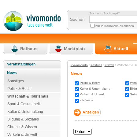
Suchwort/Suchbegriff
Suchen
nur in Kanal Aktuell suchen
Rathaus
Marktplatz
Aktuell
Veranstaltungen
»vivomondo
/
»Aktuell
/
»News
/ Wirtschaft & 
News
News
Sonstiges
Politik & Recht
Wirt
Politik & Recht
Kultur & Unterhaltung
Bild
Verkehr & Umwelt
Seit
Wirtschaft & Tourismus
alle/keine
Sport & Gesundheit
Kultur & Unterhaltung
Bildung & Soziales
Chronik & Wissen
Verkehr & Umwelt