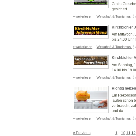
Gratis-Gutsche
gesichert.
» weiterlesen
Wirtschaft & Tourismus
Kirchbichler 
Am Mittwoch, 
bis 24.00 Uhr m
» weiterlesen
Wirtschaft & Tourismus
Kirchbichler 
Am Sonntag, 13
14.00 bis 19.00
» weiterlesen
Wirtschaft & Tourismus
Richtig heizen
Ein Rekordsom
laufen schon 
verbraucht, za
und da...
» weiterlesen
Wirtschaft & Tourismus
« Previous
1
...
10
11
12