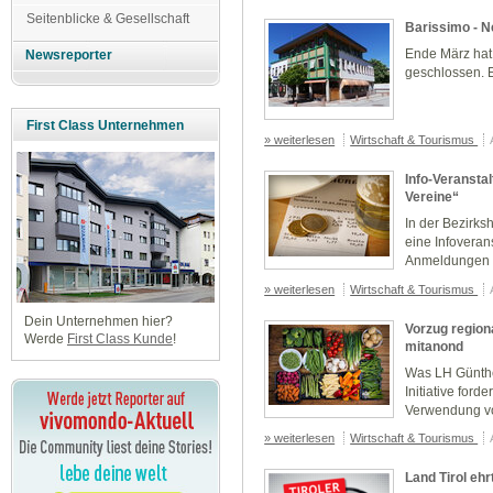
Seitenblicke & Gesellschaft
Barissimo - N
Ende März hat
Newsreporter
geschlossen. E
First Class Unternehmen
» weiterlesen
Wirtschaft & Tourismus
Info-Veranstal
Vereine“
In der Bezirks
eine Infoverans
Anmeldungen s
» weiterlesen
Wirtschaft & Tourismus
Dein Unternehmen hier?
Vorzug region
Werde
First Class Kunde
!
mitanond
Was LH Günther
Initiative ford
Verwendung von
» weiterlesen
Wirtschaft & Tourismus
Land Tirol ehr