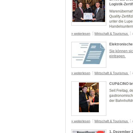
Logistik-Zerti
Warenübernahme
Quality-Zertif
unter die Lup
Handelsuntern
» weiterlesen
Wirtschaft & Tourismus
Elektronische
Sie können sich
eintragen.
» weiterlesen
Wirtschaft & Tourismus
CUP&CINO bri
Seit Freitag, 
gastronomisch
der Bahnhofstr
» weiterlesen
Wirtschaft & Tourismus
1. Dezember 2