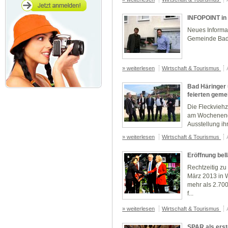
INFOPOINT in
Neues Informat
Gemeinde Bad
» weiterlesen
Wirtschaft & Tourismus
Bad Häringer
feierten gem
Die Fleckvieh
am Wochenende
Ausstellung ihr
» weiterlesen
Wirtschaft & Tourismus
Eröffnung bell
Rechtzeitig zu
März 2013 in W
mehr als 2.70
f...
» weiterlesen
Wirtschaft & Tourismus
SPAR als ers