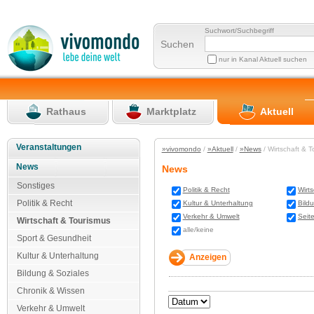
Suchwort/Suchbegriff
Suchen
nur in Kanal Aktuell suchen
Rathaus
Marktplatz
Aktuell
Veranstaltungen
»vivomondo
/
»Aktuell
/
»News
/ Wirtschaft & 
News
News
Sonstiges
Politik & Recht
Wirt
Politik & Recht
Kultur & Unterhaltung
Bild
Verkehr & Umwelt
Seit
Wirtschaft & Tourismus
alle/keine
Sport & Gesundheit
Kultur & Unterhaltung
Bildung & Soziales
Chronik & Wissen
Verkehr & Umwelt