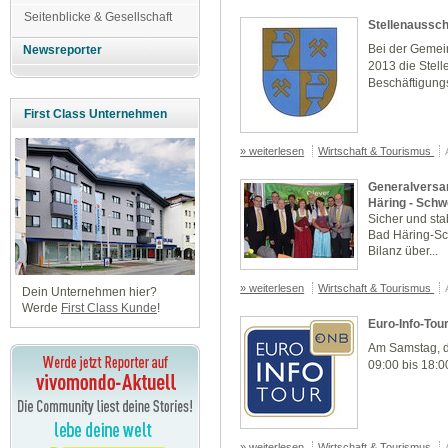
Seitenblicke & Gesellschaft
Stellenaussch
Bei der Gemei
Newsreporter
2013 die Stell
Beschäftigun
First Class Unternehmen
» weiterlesen
Wirtschaft & Tourismus
Generalversa
Häring - Sch
Sicher und stab
Bad Häring-Sc
Bilanz über...
» weiterlesen
Wirtschaft & Tourismus
Dein Unternehmen hier?
Werde
First Class Kunde
!
Euro-Info-Tou
Am Samstag, de
09:00 bis 18:0
» weiterlesen
Wirtschaft & Tourismus