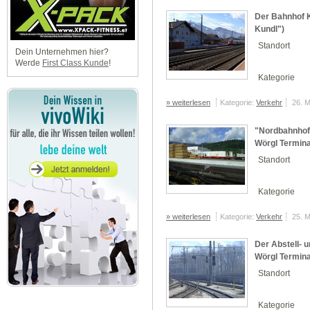
Der Bahnhof K
Kundl")
Standort
Dein Unternehmen hier?
Werde
First Class Kunde
!
Kategorie
» weiterlesen
Kategorie:
Verkehr
26. 
"Nordbahnhof 
Wörgl Termina
Standort
Kategorie
» weiterlesen
Kategorie:
Verkehr
25. 
Der Abstell-
Wörgl Termina
Standort
Kategorie