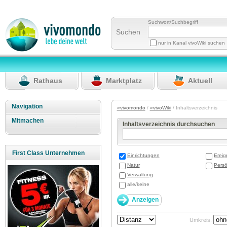
Suchwort/Suchbegriff
Suchen
nur in Kanal vivoWiki suchen
Rathaus
Marktplatz
Aktuell
Navigation
»vivomondo
/
»vivoWiki
/ Inhaltsverzeichnis
Mitmachen
Inhaltsverzeichnis durchsuchen
First Class Unternehmen
Einrichtungen
Ereig
Natur
Persö
Verwaltung
alle/keine
Umkreis: