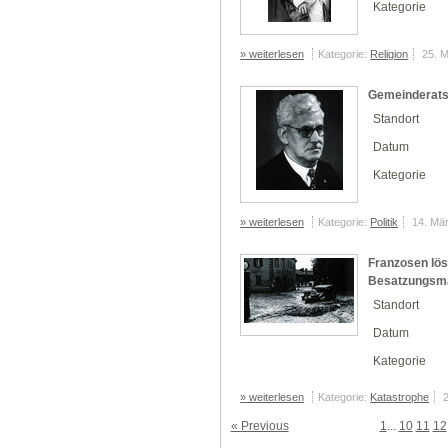
Kategorie
» weiterlesen
Kategorie:
Religion
25. 
Gemeinderats
Standort
Datum
Kategorie
» weiterlesen
Kategorie:
Politik
14. Mä
Franzosen lös
Besatzungsm
Standort
Datum
Kategorie
» weiterlesen
Kategorie:
Katastrophe
« Previous
1
...
10
11
12