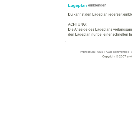
Lageplan
einblenden
Du kannst den Lageplan jederzeit einb
ACHTUNG:
Die Anzeige des Lageplans verlangsamt
den Lageplan nur bei einer schnellen I
Impressum
|
AGB
|
AGB kommerziell
|
Copyright © 2007 styl