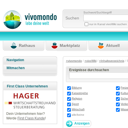
Suchwort/Suchbegriff
Suchen
nur in Kanal vivoWiki suchen
Rathaus
Marktplatz
Aktuell
Navigation
»vivomondo
/
»vivoWiki
/
»Inhaltsverzeichnis
/ 
Mitmachen
Ereignisse durchsuchen
First Class Unternehmen
Bildung
Freize
Katastrophe
Kultu
Religion
Siche
Sport
Verke
Wirtschaft
Wisse
Dein Unternehmen hier?
alle/keine
Werde
First Class Kunde
!