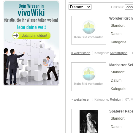
Umkreis:
Wörgler Kirch
Standort
Datum
Kategorie
» weiterlesen
Kategorie:
Katastrophe
Manharter Sek
Standort
Datum
Kategorie
» weiterlesen
Kategorie:
Religion
07. 
Späterer Papst
Standort
Datum