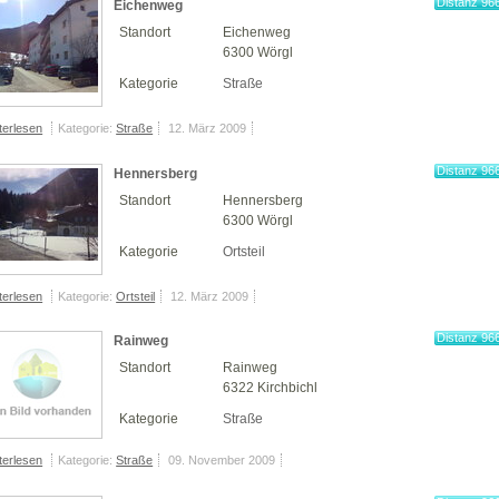
Distanz 96
Eichenweg
km
Standort
Eichenweg
6300 Wörgl
Kategorie
Straße
terlesen
Kategorie:
Straße
12. März 2009
Distanz 96
Hennersberg
km
Standort
Hennersberg
6300 Wörgl
Kategorie
Ortsteil
terlesen
Kategorie:
Ortsteil
12. März 2009
Distanz 96
Rainweg
km
Standort
Rainweg
6322 Kirchbichl
Kategorie
Straße
terlesen
Kategorie:
Straße
09. November 2009