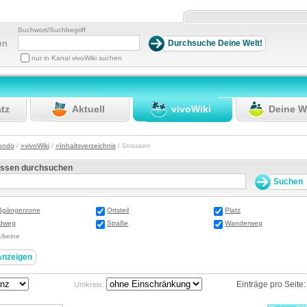
Suchwort/Suchbegriff
en
nur in Kanal vivoWiki suchen
atz
Aktuell
vivoWiki
Deine W
ondo
/
»vivoWiki
/
»Inhaltsverzeichnis
/ Strassen
assen durchsuchen
ßgängerzone
Ortsteil
Platz
dweg
Straße
Wanderweg
e/keine
Einträge pro Seite
Umkreis: