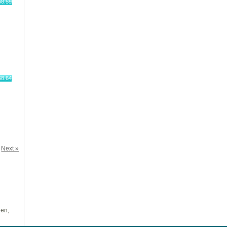
68.59
68.64
Next »
len,