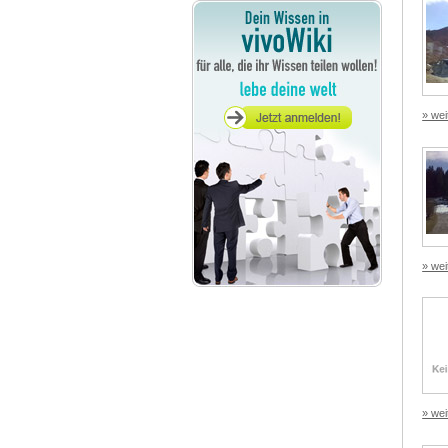
» wei
» wei
» wei