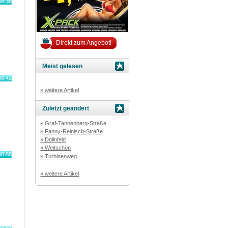
68.38
Direkt zum Angebot!
Meist gelesen
68.42
» weitere Artikel
Zuletzt geändert
» Graf-Tannenberg-Straße
» Fanny-Reinisch-Straße
» Dollnfeld
» Weitschön
68.56
» Turbinenweg
» weitere Artikel