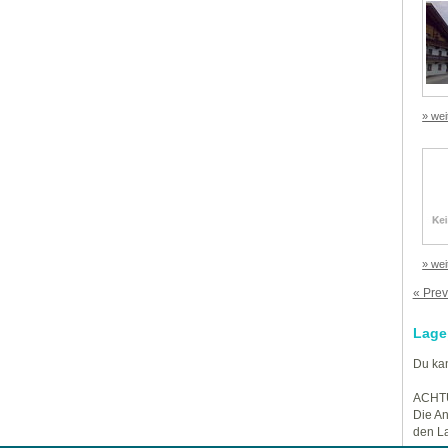
» wei
» wei
« Prev
Lage
Du kan
ACHT
Die An
den La