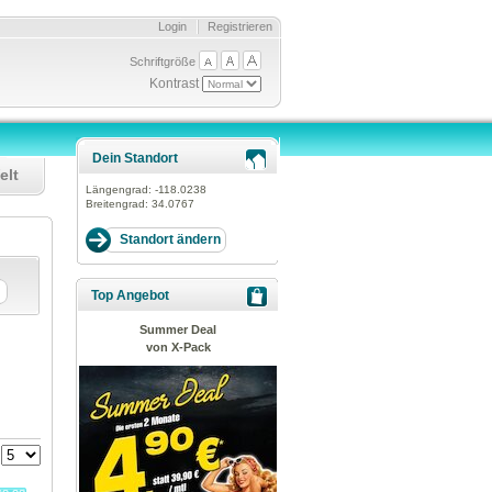
Login
Registrieren
Schriftgröße
Kontrast
Dein Standort
elt
Längengrad:
-118.0238
Breitengrad:
34.0767
Top Angebot
Summer Deal
von X-Pack
: