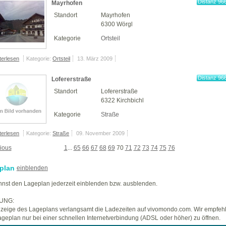
Distanz 96
Mayrhofen
km
Standort
Mayrhofen
6300 Wörgl
Kategorie
Ortsteil
terlesen
Kategorie:
Ortsteil
13. März 2009
Distanz 96
Lofererstraße
km
Standort
Lofererstraße
6322 Kirchbichl
Kategorie
Straße
terlesen
Kategorie:
Straße
09. November 2009
ious
1
...
65
66
67
68
69
70
71
72
73
74
75
76
plan
einblenden
nst den Lageplan jederzeit einblenden bzw. ausblenden.
UNG:
zeige des Lageplans verlangsamt die Ladezeiten auf vivomondo.com. Wir empfeh
geplan nur bei einer schnellen Internetverbindung (ADSL oder höher) zu öffnen.