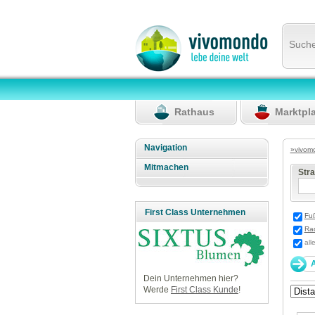
Such
Rathaus
Marktpl
Navigation
»vivom
Mitmachen
Str
First Class Unternehmen
Fu
Ra
all
Dein Unternehmen hier?
Werde
First Class Kunde
!