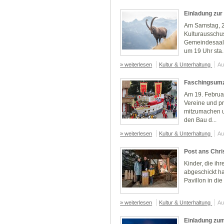
Einladung zur
Am Samstag, 21
Kulturausschus
Gemeindesaals
um 19 Uhr sta..
» weiterlesen
Kultur & Unterhaltung
Au
Faschingsumz
Am 19. Februar
Vereine und p
mitzumachen u
den Bau d...
» weiterlesen
Kultur & Unterhaltung
Au
Post ans Chri
Kinder, die ih
abgeschickt ha
Pavillon in di
» weiterlesen
Kultur & Unterhaltung
Au
Einladung zu