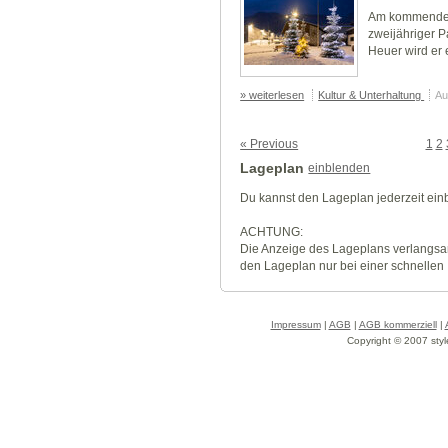
Am kommenden 
zweijähriger P
Heuer wird er 
» weiterlesen
Kultur & Unterhaltung
Au
« Previous
1
2
Lageplan
einblenden
Du kannst den Lageplan jederzeit ei
ACHTUNG:
Die Anzeige des Lageplans verlangsa
den Lageplan nur bei einer schnellen
Impressum
|
AGB
|
AGB kommerziell
|
Copyright © 2007 styl