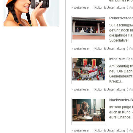
ein buntes Pr
» weiterlesen
Kultur & Unterhaltung
Au
Rekordverdäc
50 Faschingsw
gefühlt noch 
diesjährige F
Superlative!
» weiterlesen
Kultur & Unterhaltung
Au
Infos zum Fa
Am Sonntag fi
neu: Die Dach
Gemeindeamt v
Kreuzu...
» weiterlesen
Kultur & Unterhaltung
Au
Nachwuchs-B
Ihr seid junge 
euch in Kundl 
eure Chance!
» weiterlesen
Kultur & Unterhaltung
Au