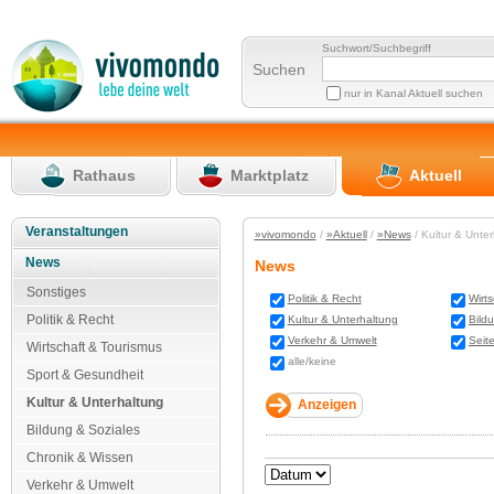
Suchwort/Suchbegriff
Suchen
nur in Kanal Aktuell suchen
Rathaus
Marktplatz
Aktuell
Veranstaltungen
»vivomondo
/
»Aktuell
/
»News
/ Kultur & Unte
News
News
Sonstiges
Politik & Recht
Wirt
Politik & Recht
Kultur & Unterhaltung
Bild
Verkehr & Umwelt
Seit
Wirtschaft & Tourismus
alle/keine
Sport & Gesundheit
Kultur & Unterhaltung
Bildung & Soziales
Chronik & Wissen
Verkehr & Umwelt