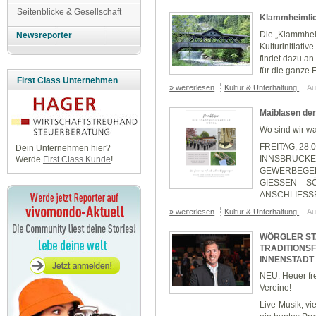
Seitenblicke & Gesellschaft
Klammheimli
Die „Klammhei
Newsreporter
Kulturinitiati
findet dazu a
für die ganze F.
First Class Unternehmen
» weiterlesen
Kultur & Unterhaltung
Au
Maiblasen der
Wo sind wir w
FREITAG, 28.0
Dein Unternehmen hier?
INNSBRUCKE
Werde
First Class Kunde
!
GEWERBEGEB
GIESSEN – S
ANSCHLIESS
» weiterlesen
Kultur & Unterhaltung
Au
WÖRGLER STA
TRADITIONS
INNENSTADT
NEU: Heuer fre
Vereine!
Live-Musik, vi