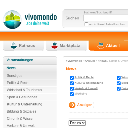
Suchwort/Suchbegriff
Suchen
nur in Kanal Aktuell suchen
Rathaus
Marktplatz
Aktuell
Veranstaltungen
»vivomondo
/
»Aktuell
/
»News
/ Kultur & Unte
News
News
Sonstiges
Politik & Recht
Wirt
Politik & Recht
Kultur & Unterhaltung
Bild
Verkehr & Umwelt
Seit
Wirtschaft & Tourismus
alle/keine
Sport & Gesundheit
Kultur & Unterhaltung
Bildung & Soziales
Chronik & Wissen
Verkehr & Umwelt