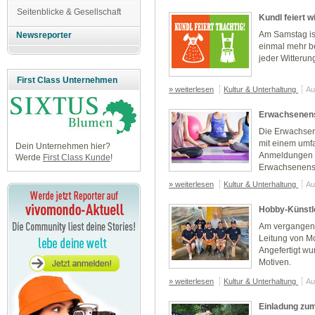
Seitenblicke & Gesellschaft
Kundl feiert w
Am Samstag ist 
Newsreporter
einmal mehr be
jeder Witterung s
First Class Unternehmen
» weiterlesen
Kultur & Unterhaltung
Au
Erwachsenens
Die Erwachsen
mit einem umf
Dein Unternehmen hier?
Anmeldungen s
Werde
First Class Kunde
!
Erwachsenensc
» weiterlesen
Kultur & Unterhaltung
Au
Hobby-Künstl
Am vergangene
Leitung von Mo
Angefertigt w
Motiven.
» weiterlesen
Kultur & Unterhaltung
Au
Einladung zu