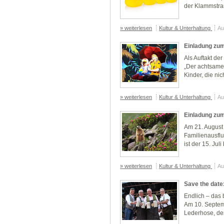
der Klammstra
» weiterlesen
Kultur & Unterhaltung
Au
Einladung zu
Als Auftakt de
„Der achtsame 
Kinder, die ni
» weiterlesen
Kultur & Unterhaltung
Au
Einladung zum
Am 21. August 
Familienausflu
ist der 15. Ju
» weiterlesen
Kultur & Unterhaltung
Au
Save the date:
Endlich – das b
Am 10. Septembe
Lederhose, den