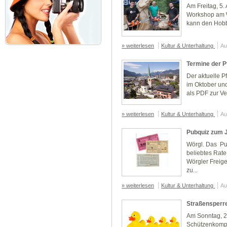
Am Freitag, 5.
Workshop am We
kann den Hobb
» weiterlesen
Kultur & Unterhaltung
Au
Termine der 
Der aktuelle Pf
im Oktober un
als PDF zur Ve
» weiterlesen
Kultur & Unterhaltung
Au
Pubquiz zum 
Wörgl. Das Pub
beliebtes Rat
Wörgler Freige
zu...
» weiterlesen
Kultur & Unterhaltung
Au
Straßensperr
Am Sonntag, 24
Schützenkompa