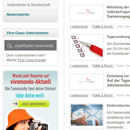
Seitenblicke & Gesellschaft
Mitteilung de
Volksbefragun
Newsreporter
Sanierungsgu
» weiterlesen
Politik & Recht
Autor: A
First Class Unternehmen
Tagesordnung
Am Donnerstag,
um 19 Uhr im 
als Download 
Dein Unternehmen hier?
Werde
First Class Kunde
!
» weiterlesen
Politik & Recht
Autor: K
Einladung zur
Auf der Tag
Jahresrechn
» weiterlesen
Politik & Recht
Autor: A
Elektronische
Als Gemeindebü
Zustellung von
beantragen. W
Gemeinde...