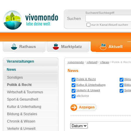
Suchwort/Suchbegriff
Suchen
nur in Kanal Aktuell suchen
Rathaus
Marktplatz
Aktuell
Veranstaltungen
»vivomondo
/
»Aktuell
/
»News
/ Politik & Rec
News
News
Sonstiges
Politik & Recht
Wirt
Politik & Recht
Kultur & Unterhaltung
Bild
Verkehr & Umwelt
Seit
Wirtschaft & Tourismus
alle/keine
Sport & Gesundheit
Kultur & Unterhaltung
Bildung & Soziales
Chronik & Wissen
Verkehr & Umwelt