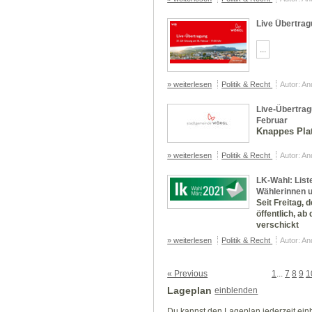
Live Übertrag
...
» weiterlesen
Politik & Recht
Autor: A
Live-Übertrag
Februar
Knappes Pla
» weiterlesen
Politik & Recht
Autor: A
LK-Wahl: Liste
Wählerinnen 
Seit Freitag, d
öffentlich, a
verschickt
» weiterlesen
Politik & Recht
Autor: A
« Previous
1
...
7
8
9
1
Lageplan
einblenden
Du kannst den Lageplan jederzeit ei