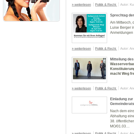
» weiterlesen
Politik & Recht
Autor: K
Sprechtag de
Am Mittwoch, d
Luise Berger 
Anmeldungen er
» weiterlesen
Politik & Recht
Autor: A
Mitteilung des
Wasserverband
Konstituierun
macht Weg fre
» weiterlesen
Politik & Recht
Autor: A
Einladung zur 
Gemeinderats
Nach dem eins
Abhaltung ein
38. öffentlich
MO/01.03....
» weiterlesen
Politik & Recht
Autor: A