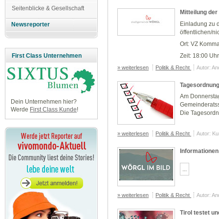
Seitenblicke & Gesellschaft
Mitteilung de
Einladung zu 
Newsreporter
öffentlichen/n
Ort: VZ Komma
Zeit: 18:00 Uh
First Class Unternehmen
» weiterlesen
Politik & Recht
Autor: A
Tagesordnung
Am Donnerstag
Dein Unternehmen hier?
Gemeinderatss
Werde
First Class Kunde
!
Die Tagesordn
» weiterlesen
Politik & Recht
Autor: K
Informationen
...
» weiterlesen
Politik & Recht
Autor: A
Tirol testet u