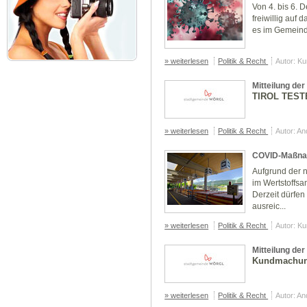
Von 4. bis 6. 
freiwillig auf
es im Gemeind
» weiterlesen
Politik & Recht
Autor: K
Mitteilung de
TIROL TEST
» weiterlesen
Politik & Recht
Autor: A
COVID-Maßna
Aufgrund der 
im Wertstoffs
Derzeit dürfen
ausreic...
» weiterlesen
Politik & Recht
Autor: K
Mitteilung de
Kundmachun
» weiterlesen
Politik & Recht
Autor: A