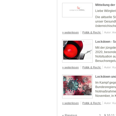
Mitteilung de
Liebe Wörgler
Die aktuelle S
unser Gesundhe
österreichisch
» weiterlesen
Politik & Recht
Autor: A
Lockdown - S
Mit der jüngst
2020, besonde
Notsituation 
Besuchsregelu
» weiterlesen
Politik & Recht
Autor: K
Lockdown un
Im Kampf gegen
Bundesregier
Notmaßnahmenv
November, in Kra
» weiterlesen
Politik & Recht
Autor: K
« Previous
1
...
9
10
11