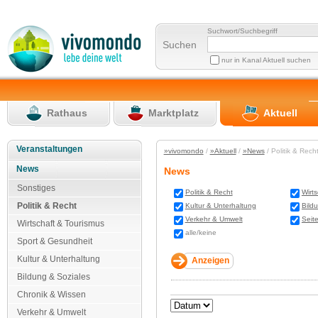
Suchwort/Suchbegriff
Suchen
nur in Kanal Aktuell suchen
Rathaus
Marktplatz
Aktuell
Veranstaltungen
»vivomondo
/
»Aktuell
/
»News
/ Politik & Rec
News
News
Sonstiges
Politik & Recht
Wirt
Politik & Recht
Kultur & Unterhaltung
Bild
Verkehr & Umwelt
Seit
Wirtschaft & Tourismus
alle/keine
Sport & Gesundheit
Kultur & Unterhaltung
Bildung & Soziales
Chronik & Wissen
Verkehr & Umwelt