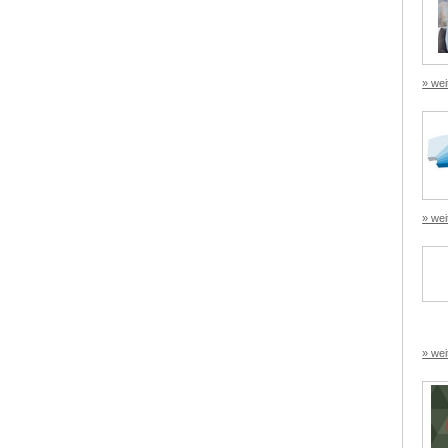
» wei
» wei
» wei