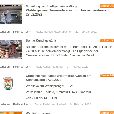
Distanz 96
Mitteilung der Stadtgemeinde Wörgl
Wahlergebnis Gemeinderats- und Bürgermeisterwahl
27.02.2022
terlesen
Politik & Recht
Autor: Andreas Madersbacher
27. Februar 2022
Distanz 96
So hat Kundl gewählt
Bei der Bürgermeisterwahl wurde Bürgermeister Anton Hoflache
74,20 % in seinem Amt bestätigt. Die Ergebnisse der
Gemeinderatswahl 2022 finden Sie hier im Detail.
terlesen
Politik & Recht
Autor: Kundl Redakteur
27. Februar 2022
Distanz 96
Gemeinderats- und Bürgermeisterwahlen am
Sonntag, den 27.02.2022
Wahllokal für Wahlsprengel 1 + 2:
Volksschule Radfeld, Kirchfeld 1, 6241 Radfeld
von 7.00 bis 14.00 Uhr
terlesen
Politik & Recht
Autor: Redakteur Radfeld
24. Februar 2022
Distanz 96
Wahlinformation