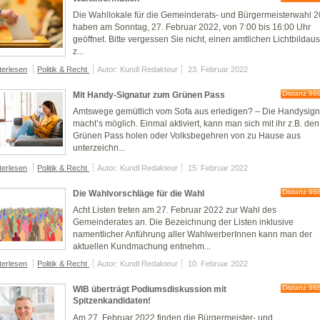
Die Wahllokale für die Gemeinderats- und Bürgermeisterwahl 
haben am Sonntag, 27. Februar 2022, von 7:00 bis 16:00 Uhr
geöffnet. Bitte vergessen Sie nicht, einen amtlichen Lichtbildau
z...
terlesen
Politik & Recht
Autor: Kundl Redakteur
23. Februar 2022
Distanz 96
Mit Handy-Signatur zum Grünen Pass
Amtswege gemütlich vom Sofa aus erledigen? – Die Handysign
macht’s möglich. Einmal aktiviert, kann man sich mit ihr z.B. den
Grünen Pass holen oder Volksbegehren von zu Hause aus
unterzeichn...
terlesen
Politik & Recht
Autor: Kundl Redakteur
15. Februar 2022
Distanz 96
Die Wahlvorschläge für die Wahl
Acht Listen treten am 27. Februar 2022 zur Wahl des
Gemeinderates an. Die Bezeichnung der Listen inklusive
namentlicher Anführung aller WahlwerberInnen kann man der
aktuellen Kundmachung entnehm...
terlesen
Politik & Recht
Autor: Kundl Redakteur
10. Februar 2022
Distanz 96
WIB überträgt Podiumsdiskussion mit
Spitzenkandidaten!
Am 27. Februar 2022 finden die Bürgermeister- und