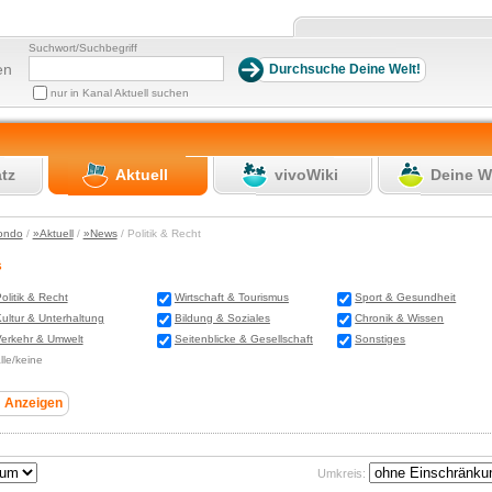
Suchwort/Suchbegriff
en
nur in Kanal Aktuell suchen
atz
Aktuell
vivoWiki
Deine W
ondo
/
»Aktuell
/
»News
/ Politik & Recht
s
olitik & Recht
Wirtschaft & Tourismus
Sport & Gesundheit
ultur & Unterhaltung
Bildung & Soziales
Chronik & Wissen
erkehr & Umwelt
Seitenblicke & Gesellschaft
Sonstiges
lle/keine
Umkreis: