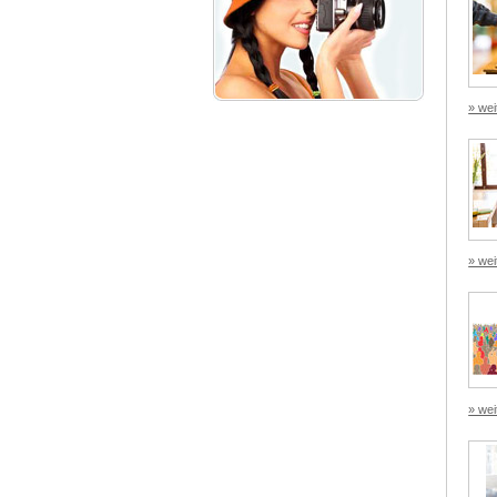
» wei
» wei
» wei