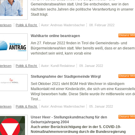
Gemeinderatswahlen statt. Und Sie entscheiden, wer in den
nächsten sechs Jahren die politische Verantwortung in unserer
Stadt trägt.
terlesen
Politik & Recht
Autor: Andreas Madersbacher
08. Februar 2022
Distanz 96
Wahlkarte online beantragen
Am 27. Februar 2022 finden in Tirol die Gemeinderats- und
Bürgermeisterwahlen statt. Wer bereits weiß, dass er an diesem
verhindert sein wird, kann vorab eine
terlesen
Politik & Recht
Autor: Kundl Redakteur
09. Januar 2022
Distanz 96
Stellungnahme der Stadtgemeinde Wörgl
Seit Oktober 2021 steht BGM Hedi Wechner in ständigem
Mailkontakt mit einer Kinderärztin, die sich um eine Kassenstell
Wörgl beworben hatte. Diese Stelle wurde ihr mittlerweile von d
Tirol...
terlesen
Politik & Recht
Autor: Andreas Madersbacher
05. Januar 2022
Distanz 96
Unser Heer - Stellungskundmachung für den
Geburtsjahrgang 2004
Auch unter Berücksichtigung der in der 5. COVID-19-
Notmaßnahmenverordnung durch die Bundesregierung