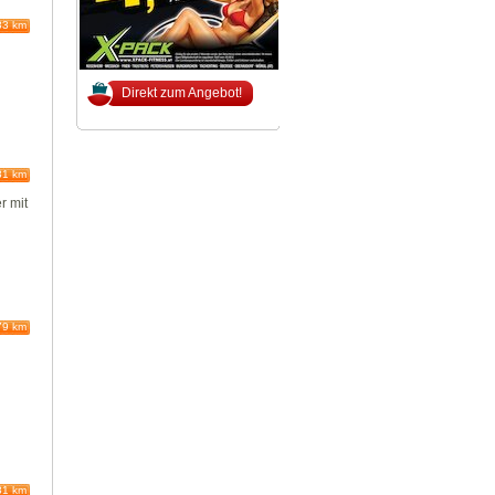
83 km
Direkt zum Angebot!
81 km
r mit
79 km
81 km