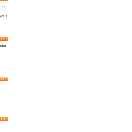
2022
sweis
81 km
atur
81 km
83 km