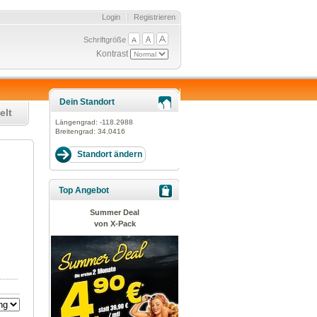
Login
Registrieren
Schriftgröße
Kontrast
Dein Standort
elt
Längengrad:
-118.2988
Breitengrad:
34.0416
Top Angebot
Summer Deal
von X-Pack