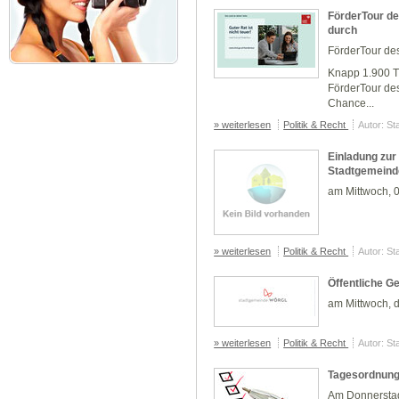
FörderTour de
durch
FörderTour des
Knapp 1.900 Ti
FörderTour des
Chance...
» weiterlesen
Politik & Recht
Autor: St
Einladung zur
Stadtgemeind
am Mittwoch, 
» weiterlesen
Politik & Recht
Autor: St
Öffentliche G
am Mittwoch, 
» weiterlesen
Politik & Recht
Autor: St
Tagesordnung
Am Donnerstag