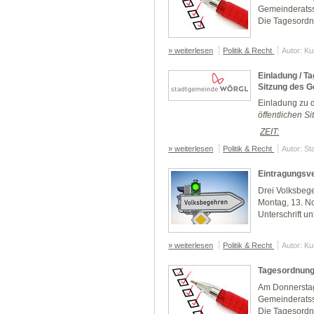
Gemeinderatss
Die Tagesordn
» weiterlesen
Politik & Recht
Autor: K
Einladung / T
Sitzung des G
Einladung zu 
öffentlichen 
ZEIT:
» weiterlesen
Politik & Recht
Autor: St
Eintragungsve
Drei Volksbeg
Montag, 13. N
Unterschrift un
» weiterlesen
Politik & Recht
Autor: K
Tagesordnung
Am Donnerstag,
Gemeinderatss
Die Tagesordn