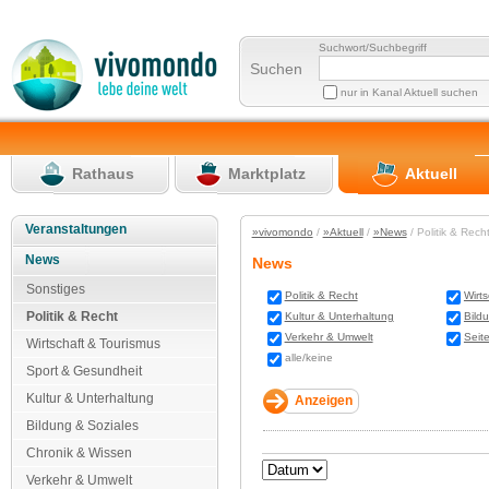
Suchwort/Suchbegriff
Suchen
nur in Kanal Aktuell suchen
Rathaus
Marktplatz
Aktuell
Veranstaltungen
»vivomondo
/
»Aktuell
/
»News
/ Politik & Rec
News
News
Sonstiges
Politik & Recht
Wirt
Politik & Recht
Kultur & Unterhaltung
Bild
Verkehr & Umwelt
Seit
Wirtschaft & Tourismus
alle/keine
Sport & Gesundheit
Kultur & Unterhaltung
Bildung & Soziales
Chronik & Wissen
Verkehr & Umwelt