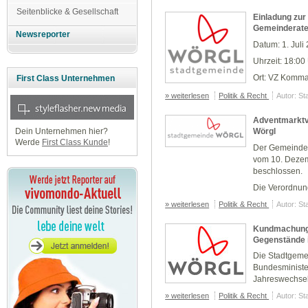
Seitenblicke & Gesellschaft
Einladung zur 
Gemeinderat
Newsreporter
Datum: 1. Juli
Uhrzeit: 18:00
Ort: VZ Komma
First Class Unternehmen
» weiterlesen
Politik & Recht
Autor: St
Adventmarktv
Wörgl
Dein Unternehmen hier?
Werde
First Class Kunde
!
Der Gemeinder
vom 10. Dezem
beschlossen.
Die Verordnun
» weiterlesen
Politik & Recht
Autor: St
Kundmachung 
Gegenstände 
Die Stadtgeme
Bundesministe
Jahreswechsels
» weiterlesen
Politik & Recht
Autor: St