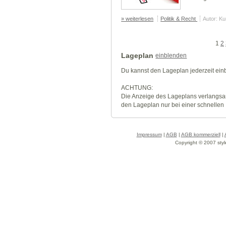
» weiterlesen
Politik & Recht
Autor: K
1
2
Lageplan
einblenden
Du kannst den Lageplan jederzeit ei
ACHTUNG:
Die Anzeige des Lageplans verlangsa
den Lageplan nur bei einer schnellen
Impressum
|
AGB
|
AGB kommerziell
|
Copyright © 2007 styl