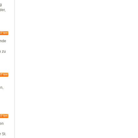
ag
ler,
67 km
inde
n zu
67 km
n,
67 km
ten
 St.