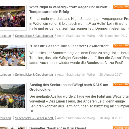
Distanz 96
White Night in Venedig – trotz Regen und kühlen
Temperaturen ein Erfolg
Einmal mehr war das Late Night Shopping am vergangenen Fre
in Wörgl ein voller Erfolg, auch wenn „Frau Holle“ kein Einsehe
hatte und es den ganzen Tag regnen ließ. Dennoch ließen sich d
terlesen
Seitenblicke & Gesellschaft
Autor: Stadtredaktion Wörgl
05. September 2017
Distanz 96
"Über die Gassn": Tolles Fest trotz Gewitterfront
Wenn sich der Sommer langsam dem Ende zu neigt, ist es berei
Tradition, dass die Wörgler Gastwirte zum "Über die Gassn"-Fes
laden. Auch heuer wieder wurde die Bundesstraße zur Festf...
terlesen
Seitenblicke & Gesellschaft
Autor: Stadtredaktion Wörgl
28. August 2017
Distanz 96
Ausflug des Seniorenbund Wörgl nach KALS am
Großglockner
Der geplante Ausflug wurde 2 Tage vor der Fahrt aus Wettergr
vorverlegt – Des Einen Freud, des Anderen Leid, denn einige
Senioren konnten aus Termingründen so kurzfristig nicht umpla
Hi...
terlesen
Seitenblicke & Gesellschaft
Autor: Stadtredaktion Wörgl
18. August 2017
Distanz 96
Doppelter "Festtag" in Bruckhäusl