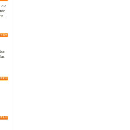
 die
urde
e...
67 km
nden
Bus
67 km
67 km