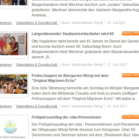
Bürgermeisterin Hedi Wechner kürzlich zum „runden“ Geburtst
gratulieren. Wechner überreichte den Jubilaren Margarethe Kug
Andreas...
terlesen
Seitenblicke & Gesellschaft
Autor: Stadtredaktion Wörgl
25. Juli 2017
Distanz 96
Längstdienender Stadtamtsmitarbeiter wird 60
Otto Hagleitner steht bereits seit 45 Jahren im Dienst der Geme
und konnte kürzlich einen 60. Geburtstag feiern. Auch
Bürgermeisterin Hedi Wechner gratulierte dem Standesbeamte
seinem „R...
terlesen
Seitenblicke & Gesellschaft
Autor: Stadtredaktion Wörgl
27. Juni 2017
Distanz 96
Frühschoppen im Biergarten Wörgl mit dem
"Original Migränen Echo"
Eine tolle Stimmung herrschte am Sonntag im Wörgler Biergarte
luden doch die Wirtsleute Claudia und Andi zu einem zünftigen
Frühschoppen mit dem "Original Migränen Echo". Mit dabei w...
terlesen
Seitenblicke & Gesellschaft
Autor: Stadtredaktion Wörgl
21. Juni 2017
Distanz 96
Frühjahrsausflug der vida-Pensionisten
Der Frühjahrsausflug der vida - Pensionistinnen und Pensionis
der Ortsgruppe Wörgl führte diesmal zum Königssee. Über 50
Seniorinnen und Senioren fuhren mit dem „Riedmann-Bus“ über