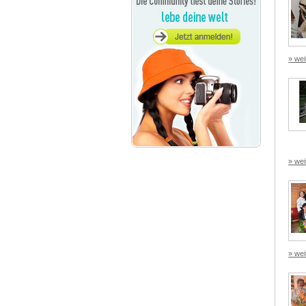
» wei
» wei
» wei