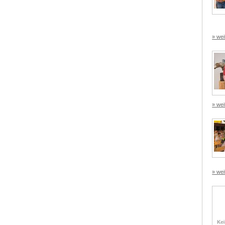
» wei
» wei
» wei