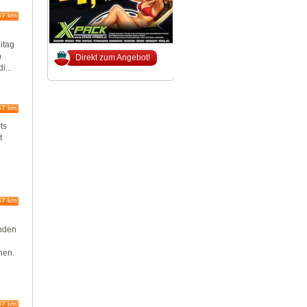
67 km
itag
n
Direkt zum Angebot!
i...
67 km
ts
t
67 km
ünden
nen.
67 km