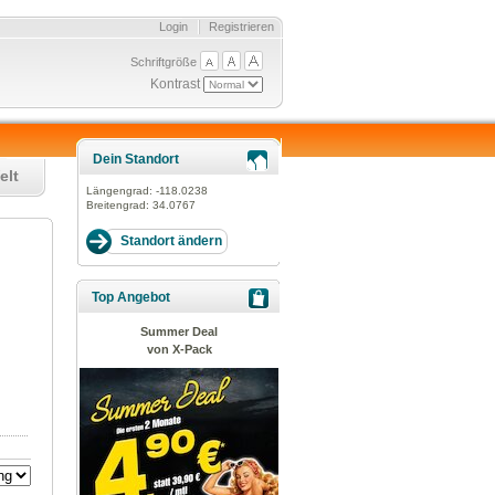
Login
Registrieren
Schriftgröße
Kontrast
Dein Standort
elt
Längengrad:
-118.0238
Breitengrad:
34.0767
Top Angebot
Summer Deal
von X-Pack