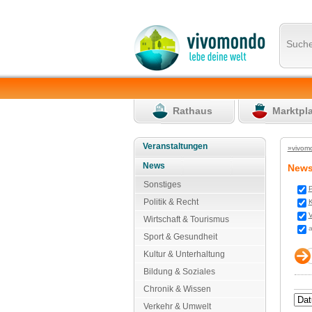
Such
Rathaus
Marktpl
Veranstaltungen
»vivom
News
New
Sonstiges
P
Politik & Recht
K
V
Wirtschaft & Tourismus
a
Sport & Gesundheit
Kultur & Unterhaltung
Bildung & Soziales
Chronik & Wissen
Verkehr & Umwelt