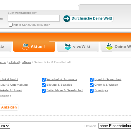
Suchwort/Suchbegriff
en
nur in Kanal Aktuell suchen
atz
Aktuell
vivoWiki
Deine W
ondo
/
»Aktuell
/
»News
/ Seitenblicke & Gesellschaft
s
olitik & Recht
Wirtschaft & Tourismus
Sport & Gesundheit
ultur & Unterhaltung
Bildung & Soziales
Chronik & Wissen
erkehr & Umwelt
Seitenblicke & Gesellschaft
Sonstiges
lle/keine
Umkreis: