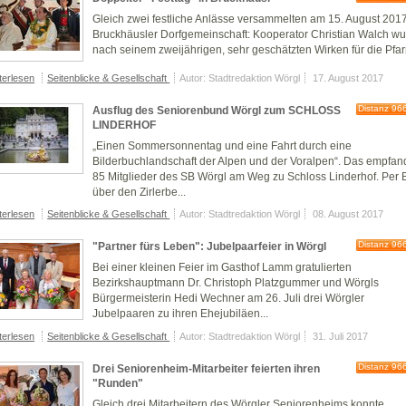
Gleich zwei festliche Anlässe versammelten am 15. August 2017
Bruckhäusler Dorfgemeinschaft: Kooperator Christian Walch w
nach seinem zweijährigen, sehr geschätzten Wirken für die Pfarr
terlesen
Seitenblicke & Gesellschaft
Autor: Stadtredaktion Wörgl
17. August 2017
Distanz 96
Ausflug des Seniorenbund Wörgl zum SCHLOSS
LINDERHOF
„Einen Sommersonnentag und eine Fahrt durch eine
Bilderbuchlandschaft der Alpen und der Voralpen“. Das empfa
85 Mitglieder des SB Wörgl am Weg zu Schloss Linderhof. Per 
über den Zirlerbe...
terlesen
Seitenblicke & Gesellschaft
Autor: Stadtredaktion Wörgl
08. August 2017
Distanz 96
"Partner fürs Leben": Jubelpaarfeier in Wörgl
Bei einer kleinen Feier im Gasthof Lamm gratulierten
Bezirkshauptmann Dr. Christoph Platzgummer und Wörgls
Bürgermeisterin Hedi Wechner am 26. Juli drei Wörgler
Jubelpaaren zu ihren Ehejubiläen...
terlesen
Seitenblicke & Gesellschaft
Autor: Stadtredaktion Wörgl
31. Juli 2017
Distanz 96
Drei Seniorenheim-Mitarbeiter feierten ihren
"Runden"
Gleich drei Mitarbeitern des Wörgler Seniorenheims konnte