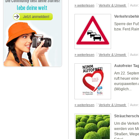
» weiterlesen
Verkehr & Umwelt
Autor
Verkehrsbehi
Sperre der F
bzw. Ferd.Raim
» weiterlesen
Verkehr & Umwelt
Autor
Autofreier Ta
Am 22. Septemb
ruft heuer eine
europaweiten A
(Möglich...
» weiterlesen
Verkehr & Umwelt
Autor
Sträucherschn
Um die Verkehr
werden von Mit
Straßen, Wege