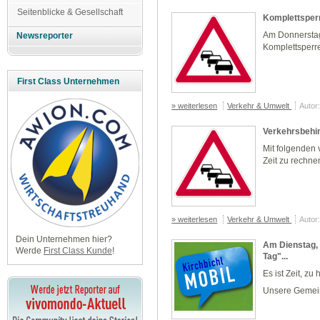
Seitenblicke & Gesellschaft
Komplettsperr
Am Donnerstag,
Newsreporter
Komplettsperr
First Class Unternehmen
» weiterlesen
Verkehr & Umwelt
Autor
Verkehrsbehi
Mit folgenden
Zeit zu rechne
» weiterlesen
Verkehr & Umwelt
Autor:
Dein Unternehmen hier?
Am Dienstag, 
Werde
First Class Kunde
!
Tag"...
Es ist Zeit, zu
Unsere Gemeind