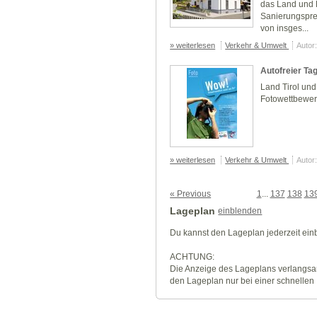
das Land und E
Sanierungspre
von insges...
» weiterlesen
Verkehr & Umwelt
Autor
Autofreier Ta
Land Tirol und
Fotowettbewerb
» weiterlesen
Verkehr & Umwelt
Autor
« Previous
1
...
137
138
13
Lageplan
einblenden
Du kannst den Lageplan jederzeit ei
ACHTUNG:
Die Anzeige des Lageplans verlangsa
den Lageplan nur bei einer schnellen