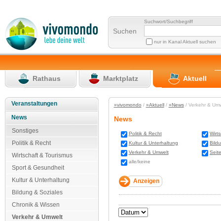
Suchwort/Suchbegriff
Suchen
nur in Kanal Aktuell suchen
Rathaus
Marktplatz
Aktuell
Veranstaltungen
»vivomondo
/
»Aktuell
/
»News
/ Verkehr & Um
News
News
Sonstiges
Politik & Recht
Wirt
Politik & Recht
Kultur & Unterhaltung
Bild
Verkehr & Umwelt
Seit
Wirtschaft & Tourismus
alle/keine
Sport & Gesundheit
Kultur & Unterhaltung
Bildung & Soziales
Chronik & Wissen
Verkehr & Umwelt