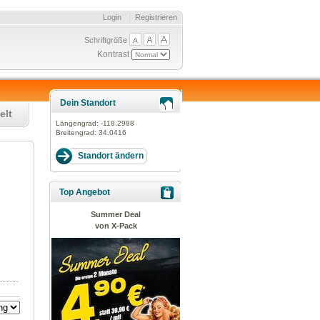
Login
Registrieren
Schriftgröße
Kontrast
Dein Standort
elt
Längengrad:
-118.2988
Breitengrad:
34.0416
Top Angebot
Summer Deal
von X-Pack