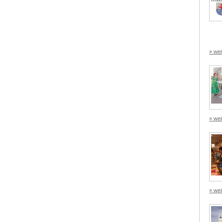
» wei
» wei
» wei