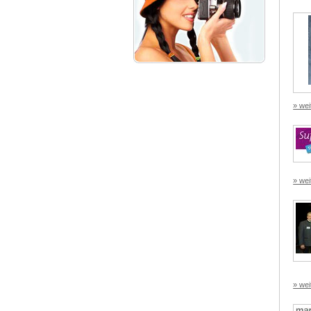
» wei
» wei
» wei