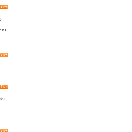
84 km
00
lven
41 km
84 km
 der
.
81 km