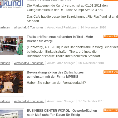
Die Marktgemeinde Kundl verpachtet ab 01.01.2011 den
Cafegastbetrieb in der Dr.-Franz-Stumpf-Straße 3 neu.
Das Cafe hat die derzeitige Bezeichnung „Flic-Flac" und ist an
Standort...
terlesen
Wirtschaft & Tourismus
Autor: Kundl Redakteur
24. November 2010
Distanz 96
Thalia eröffnet neuen Standort in Tirol - Mehr
Bücher für Wörgl
(Linz/Wörgl, 4.11.2010) In der Bahnhofstraße in Wörgl, einer de
beliebtesten Einkaufsstraßen Tirols, eröffnete die
Buchhandelsmarke Thalia ihren neuesten Standort.
terlesen
Wirtschaft & Tourismus
Autor: Sarah Saringer
08. November 2010
Distanz 96
Bevorratungsaktion des Zivilschutzes
gemeinsam mit der Firma MPREIS
Haben Sie schon an den Vorrat gedacht?
terlesen
Wirtschaft & Tourismus
Autor: Sarah Saringer
27. September 2010
Distanz 96
BUSINESS CENTER WÖRGL - Gewerbeflächen
nach Maß schaffen Raum für Erfolg