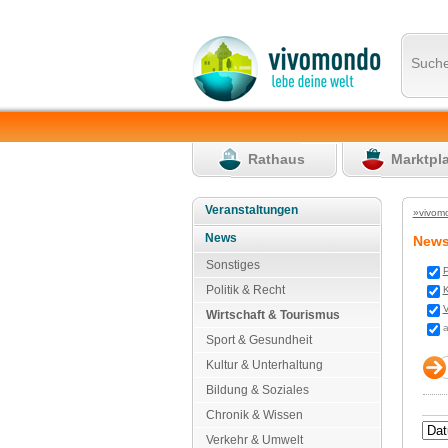
Such
Rathaus
Marktpl
Veranstaltungen
»vivom
News
New
Sonstiges
P
Politik & Recht
K
V
Wirtschaft & Tourismus
a
Sport & Gesundheit
Kultur & Unterhaltung
Bildung & Soziales
Chronik & Wissen
Verkehr & Umwelt