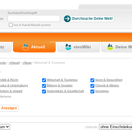
Suchwort/Suchbegriff
en
nur in Kanal Aktuell suchen
atz
Aktuell
vivoWiki
Deine W
ondo
/
»Aktuell
/
»News
/ Wirtschaft & Tourismus
s
olitik & Recht
Wirtschaft & Tourismus
Sport & Gesundheit
ultur & Unterhaltung
Bildung & Soziales
Chronik & Wissen
erkehr & Umwelt
Seitenblicke & Gesellschaft
Sonstiges
lle/keine
Umkreis: