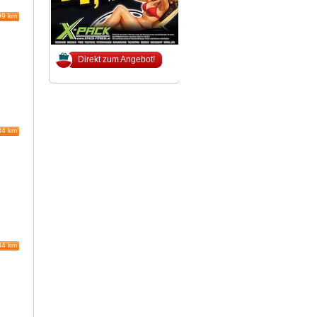
99 km
Direkt zum Angebot!
84 km
84 km