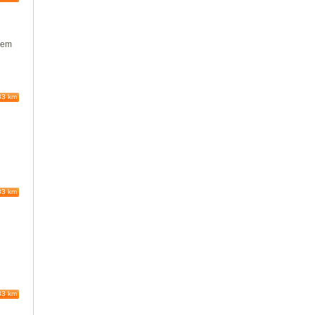
 dem
83 km
r
83 km
83 km