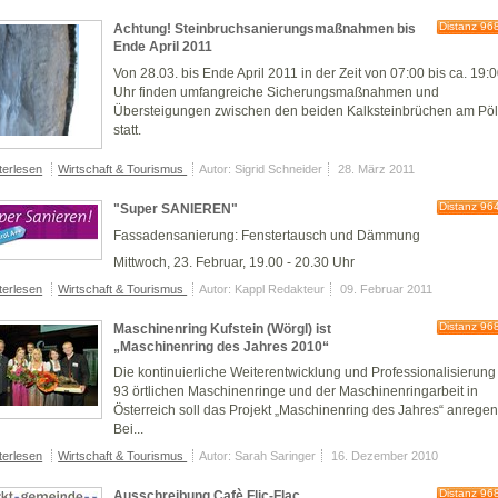
Distanz 96
Achtung! Steinbruchsanierungsmaßnahmen bis
Ende April 2011
Von 28.03. bis Ende April 2011 in der Zeit von 07:00 bis ca. 19:
Uhr finden umfangreiche Sicherungsmaßnahmen und
Übersteigungen zwischen den beiden Kalksteinbrüchen am Pö
statt.
terlesen
Wirtschaft & Tourismus
Autor: Sigrid Schneider
28. März 2011
Distanz 96
"Super SANIEREN"
Fassadensanierung: Fenstertausch und Dämmung
Mittwoch, 23. Februar, 19.00 - 20.30 Uhr
terlesen
Wirtschaft & Tourismus
Autor: Kappl Redakteur
09. Februar 2011
Distanz 96
Maschinenring Kufstein (Wörgl) ist
„Maschinenring des Jahres 2010“
Die kontinuierliche Weiterentwicklung und Professionalisierung
93 örtlichen Maschinenringe und der Maschinenringarbeit in
Österreich soll das Projekt „Maschinenring des Jahres“ anregen
Bei...
terlesen
Wirtschaft & Tourismus
Autor: Sarah Saringer
16. Dezember 2010
Distanz 96
Ausschreibung Cafè Flic-Flac