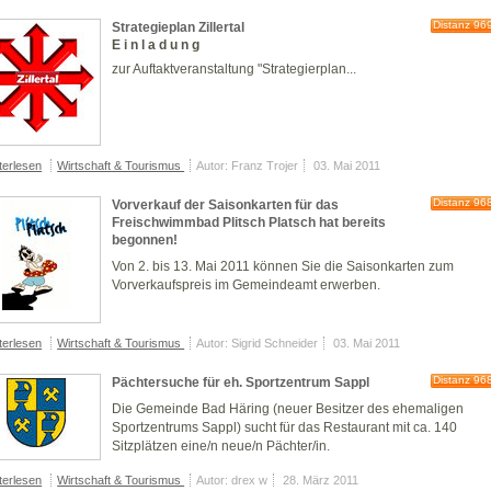
Distanz 96
Strategieplan Zillertal
E i n l a d u n g
zur Auftaktveranstaltung "Strategierplan...
terlesen
Wirtschaft & Tourismus
Autor: Franz Trojer
03. Mai 2011
Distanz 96
Vorverkauf der Saisonkarten für das
Freischwimmbad Plitsch Platsch hat bereits
begonnen!
Von 2. bis 13. Mai 2011 können Sie die Saisonkarten zum
Vorverkaufspreis im Gemeindeamt erwerben.
terlesen
Wirtschaft & Tourismus
Autor: Sigrid Schneider
03. Mai 2011
Distanz 96
Pächtersuche für eh. Sportzentrum Sappl
Die Gemeinde Bad Häring (neuer Besitzer des ehemaligen
Sportzentrums Sappl) sucht für das Restaurant mit ca. 140
Sitzplätzen eine/n neue/n Pächter/in.
terlesen
Wirtschaft & Tourismus
Autor: drex w
28. März 2011