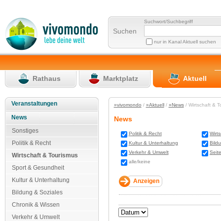
Suchwort/Suchbegriff
Suchen
nur in Kanal Aktuell suchen
Rathaus
Marktplatz
Aktuell
Veranstaltungen
»vivomondo
/
»Aktuell
/
»News
/ Wirtschaft & 
News
News
Sonstiges
Politik & Recht
Wirt
Politik & Recht
Kultur & Unterhaltung
Bild
Verkehr & Umwelt
Seit
Wirtschaft & Tourismus
alle/keine
Sport & Gesundheit
Kultur & Unterhaltung
Bildung & Soziales
Chronik & Wissen
Verkehr & Umwelt