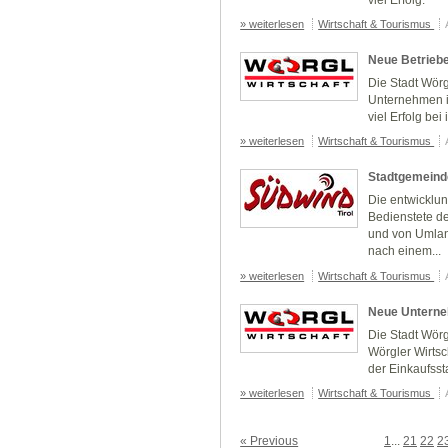
» weiterlesen
Wirtschaft & Tourismus
Neue Betriebe
Die Stadt Wör
Unternehmen i
viel Erfolg bei 
» weiterlesen
Wirtschaft & Tourismus
Stadtgemeinde
Die entwicklun
Bedienstete d
und von Umlan
nach einem...
» weiterlesen
Wirtschaft & Tourismus
Neue Unterne
Die Stadt Wörg
Wörgler Wirtsch
der Einkaufsst
» weiterlesen
Wirtschaft & Tourismus
« Previous
1
...
21
22
2