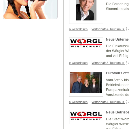
Die Forderung
Stammkapitals
» weiterlesen
Wirtschaft & Tourismus
Neue Unterne
Die EInkaufsst
der Wörgler Wi
und viel Erfolg
» weiterlesen
Wirtschaft & Tourismus
Eurotours öff
Vom Archiv bi
Betriebskinder
Europazentrale
Vorsitzende der
» weiterlesen
Wirtschaft & Tourismus
Neue Betriebe
Die Stadt Wör
Wörgler Wirtsch
viel Erfolg: