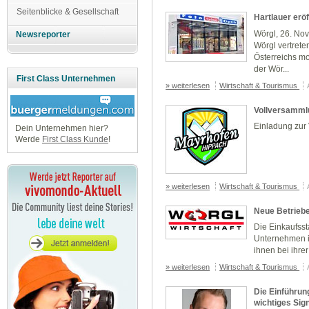
Seitenblicke & Gesellschaft
Hartlauer eröf
Wörgl, 26. Nov
Newsreporter
Wörgl vertret
Österreichs m
der Wör...
First Class Unternehmen
» weiterlesen
Wirtschaft & Tourismus
Vollversamml
Einladung zur
Dein Unternehmen hier?
Werde
First Class Kunde
!
» weiterlesen
Wirtschaft & Tourismus
Neue Betriebe
Die Einkaufsst
Unternehmen i
ihnen bei ihrer 
» weiterlesen
Wirtschaft & Tourismus
Die Einführun
wichtiges Sig