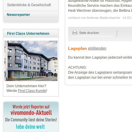
ausgewählte Artikel für Haushalt, Hygi
Seitenblicke & Gesellschaft
freundliche Service machen das Einkau
Hedi Wechner überzeugen, die Bettina 
Newsreporter
verfasst von Andreas Madersbacher
14.02.
Seite drucken
First Class Unternehmen
Lageplan
einblenden
Du kannst den Lageplan jederzeit einb
ACHTUNG:
Die Anzeige des Lageplans verlangsamt
den Lageplan nur bei einer schnellen I
Dein Unternehmen hier?
Werde
First Class Kunde
!