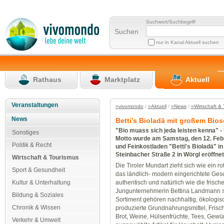
Suchwort/Suchbegriff
Suchen
nur in Kanal Aktuell suchen
Rathaus
Marktplatz
Aktuell
Veranstaltungen
»vivomondo
/
»Aktuell
/
»News
/
»Wirtschaft &
News
Betti’s Bioladä mit großem Bios
"Bio muass sich jeda leisten kenna" -
Sonstiges
Motto wurde am Samstag, den 12. Febr
Politik & Recht
und Feinkostladen "Betti's Bioladä" in
Steinbacher Straße 2 in Wörgl eröffnet
Wirtschaft & Tourismus
Die Tiroler Mundart zieht sich wie ein r
Sport & Gesundheit
das ländlich- modern eingerichtete Gesc
authentisch und natürlich wie die frisch
Kultur & Unterhaltung
Jungunternehmerin Bettina Landmann s
Bildung & Soziales
Sortiment gehören nachhaltig, ökologisc
Chronik & Wissen
produzierte Grundnahrungsmittel, Frisc
Brot, Weine, Hülsenfrüchte, Tees, Gewür
Verkehr & Umwelt