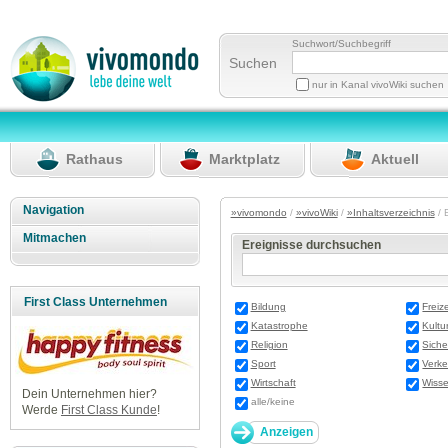
Suchwort/Suchbegriff
Suchen
nur in Kanal vivoWiki suchen
Rathaus
Marktplatz
Aktuell
Navigation
»vivomondo
/
»vivoWiki
/
»Inhaltsverzeichnis
/ 
Mitmachen
Ereignisse durchsuchen
First Class Unternehmen
Bildung
Freize
Katastrophe
Kultu
Religion
Siche
Sport
Verke
Wirtschaft
Wisse
Dein Unternehmen hier?
alle/keine
Werde
First Class Kunde
!