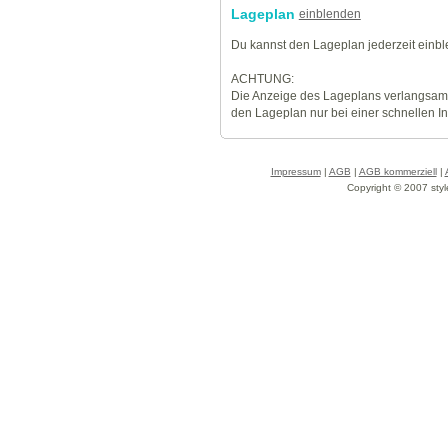
Lageplan
einblenden
Du kannst den Lageplan jederzeit einb
ACHTUNG:
Die Anzeige des Lageplans verlangsamt
den Lageplan nur bei einer schnellen I
Impressum
|
AGB
|
AGB kommerziell
|
Copyright © 2007 styl