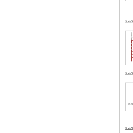
» wei
» wei
» wei