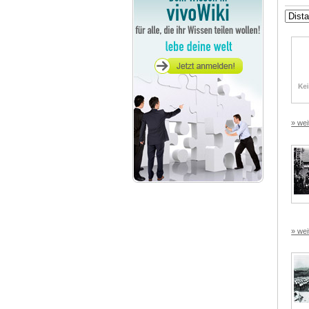
» wei
» wei