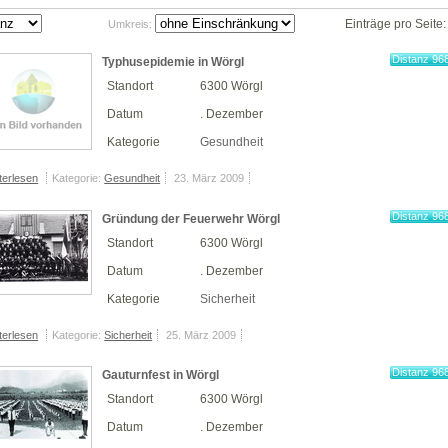
Einträge pro Seite
Umkreis:
Distanz 96
Typhusepidemie in Wörgl
km
Standort
6300 Wörgl
Datum
. Dezember
Kategorie
Gesundheit
terlesen
Kategorie:
Gesundheit
23. März 2009
Distanz 96
Gründung der Feuerwehr Wörgl
km
Standort
6300 Wörgl
Datum
. Dezember
Kategorie
Sicherheit
terlesen
Kategorie:
Sicherheit
25. März 2009
Distanz 96
Gauturnfest in Wörgl
km
Standort
6300 Wörgl
Datum
. Dezember