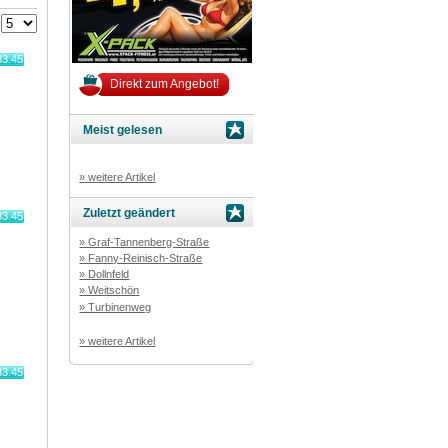
:
83.45
Direkt zum Angebot!
Meist gelesen
» weitere Artikel
Zuletzt geändert
83.45
» Graf-Tannenberg-Straße
» Fanny-Reinisch-Straße
» Dollnfeld
» Weitschön
» Turbinenweg
» weitere Artikel
83.45