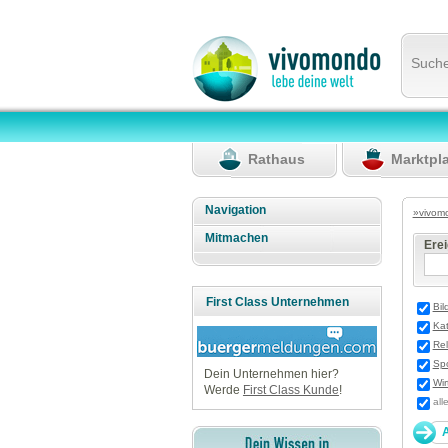
Such
Rathaus
Marktpl
Navigation
»vivom
Mitmachen
Ere
First Class Unternehmen
Bil
Ka
Rel
Spo
Dein Unternehmen hier?
Wir
Werde
First Class Kunde
!
all