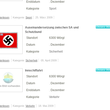
Enddatum
. Dezember
Kategorie
Sport
terlesen
Kategorie:
Sport
25. März 2009
Distanz 96
Auseinandersetzung zwischen SA und
km
Schutzbund
Standort
6300 Wörgl
Datum
. Dezember
Kategorie
Sicherheit
terlesen
Kategorie:
Sicherheit
05. April 2009
Distanz 96
Innschiffahrt
km
Standort
6300 Wörgl
Datum
. Dezember
Enddatum
. Dezember
Kategorie
Verkehr
terlesen
Kategorie:
Verkehr
18. Mai 2009