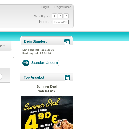
Login
Registrieren
Schriftgröße
Kontrast
Dein Standort
elt
Längengrad:
-118.2988
Breitengrad:
34.0416
Top Angebot
Summer Deal
von X-Pack