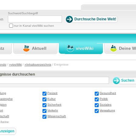
Suchwort/Suchbegriff
en
nur in Kanal vivoWiki suchen
atz
Aktuell
vivoWiki
Deine W
ondo
/
»vivoWiki
/
»Inhaltsverzeichnis
/ Ereignisse
ignisse durchsuchen
dung
Freizeit
Gesundheit
tastrophe
Kultur
Politik
igion
Sicherheit
Soziales
rt
Verkehr
Verwaltung
tschaft
Wissenschaft
e/keine