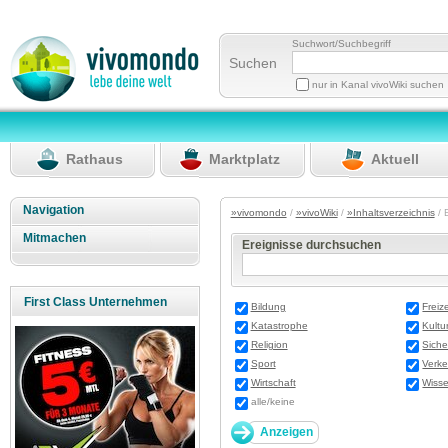
Suchwort/Suchbegriff
Suchen
nur in Kanal vivoWiki suchen
Rathaus
Marktplatz
Aktuell
Navigation
»vivomondo
/
»vivoWiki
/
»Inhaltsverzeichnis
/ 
Mitmachen
Ereignisse durchsuchen
First Class Unternehmen
Bildung
Freize
Katastrophe
Kultu
Religion
Siche
Sport
Verke
Wirtschaft
Wisse
alle/keine