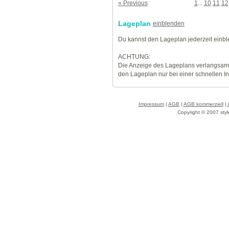
« Previous
1
...
10
11
12
Lageplan
einblenden
Du kannst den Lageplan jederzeit einb
ACHTUNG:
Die Anzeige des Lageplans verlangsamt
den Lageplan nur bei einer schnellen I
Impressum
|
AGB
|
AGB kommerziell
|
Copyright © 2007 styl