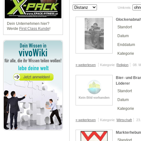
Umkreis:
Glockenabna
Dein Unternehmen hier?
Standort
Werde
First Class Kunde
!
Datum
Enddatum
Kategorie
» weiterlesen
Kategorie:
Religion
08. 
Bier- und Bra
Löderer
Standort
Datum
Kategorie
» weiterlesen
Kategorie:
Wirtschaft
23
Markterhebun
Standort