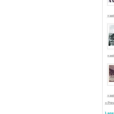
» wei
» wei
» wei
« Prev
Lage