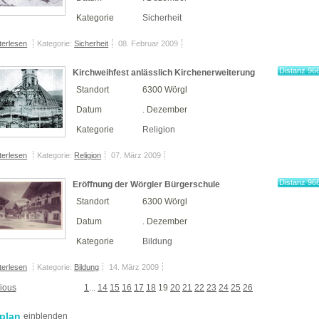
Kategorie
Sicherheit
terlesen
Kategorie:
Sicherheit
08. Februar 2009
Distanz 96
Kirchweihfest anlässlich Kirchenerweiterung
km
Standort
6300 Wörgl
Datum
. Dezember
Kategorie
Religion
terlesen
Kategorie:
Religion
07. März 2009
Distanz 96
Eröffnung der Wörgler Bürgerschule
km
Standort
6300 Wörgl
Datum
. Dezember
Kategorie
Bildung
terlesen
Kategorie:
Bildung
14. März 2009
ious
1
...
14
15
16
17
18
19
20
21
22
23
24
25
26
plan
einblenden