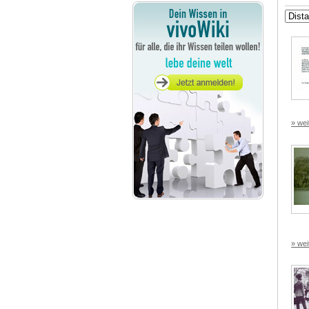
» wei
» wei