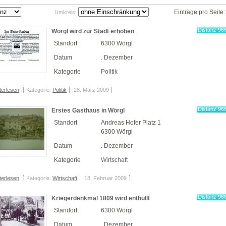
Einträge pro Seite
Umkreis:
Distanz 96
Wörgl wird zur Stadt erhoben
km
Standort
6300 Wörgl
Datum
. Dezember
Kategorie
Politik
terlesen
Kategorie:
Politik
28. März 2009
Distanz 96
Erstes Gasthaus in Wörgl
km
Standort
Andreas Hofer Platz 1
6300 Wörgl
Datum
. Dezember
Kategorie
Wirtschaft
terlesen
Kategorie:
Wirtschaft
18. Februar 2009
Distanz 96
Kriegerdenkmal 1809 wird enthüllt
km
Standort
6300 Wörgl
Datum
. Dezember