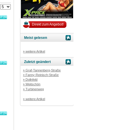
:
67.24
Direkt zum Angebot!
Meist gelesen
» weitere Artikel
Zuletzt geändert
67.24
» Graf-Tannenberg-Straße
» Fanny-Reinisch-Straße
» Dollnfeld
» Weitschön
» Turbinenweg
» weitere Artikel
67.24