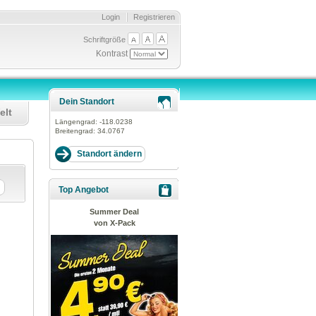
Login
Registrieren
Schriftgröße
Kontrast
Dein Standort
elt
Längengrad:
-118.0238
Breitengrad:
34.0767
Top Angebot
Summer Deal
von X-Pack