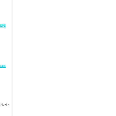
67.24
67.24
Next »