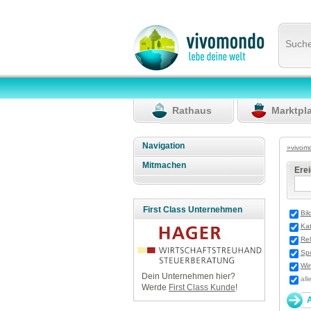
Such
Rathaus
Marktpl
Navigation
»vivom
Mitmachen
Ere
First Class Unternehmen
Bil
Ka
Rel
Spo
Wir
Dein Unternehmen hier?
all
Werde
First Class Kunde
!