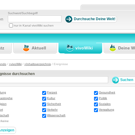
Suchwort/Suchbegriff
en
nur in Kanal vivoWiki suchen
atz
Aktuell
vivoWiki
Deine W
ondo
/
»vivoWiki
/
»Inhaltsverzeichnis
/ Ereignisse
ignisse durchsuchen
dung
Freizeit
Gesundheit
tastrophe
Kultur
Politik
igion
Sicherheit
Soziales
rt
Verkehr
Verwaltung
tschaft
Wissenschaft
e/keine