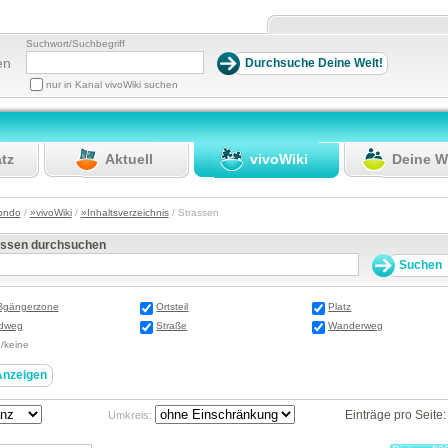
Suchwort/Suchbegriff
en
nur in Kanal vivoWiki suchen
atz
Aktuell
vivoWiki
Deine W
ondo
/
»vivoWiki
/
»Inhaltsverzeichnis
/ Strassen
assen durchsuchen
ßgängerzone
Ortsteil
Platz
dweg
Straße
Wanderweg
e/keine
Einträge pro Seite
Umkreis: