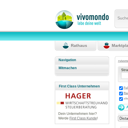
Such
Rathaus
Marktpl
Navigation
»vivom
Mitmachen
Str
First Class Unternehmen
Fu
Ra
all
Dein Unternehmen hier?
Werde
First Class Kunde
!