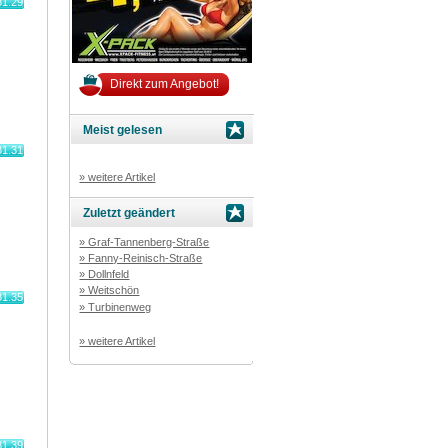
81.29
Direkt zum Angebot!
Meist gelesen
81.31
» weitere Artikel
Zuletzt geändert
» Graf-Tannenberg-Straße
» Fanny-Reinisch-Straße
» Dollnfeld
» Weitschön
81.35
» Turbinenweg
» weitere Artikel
81.39