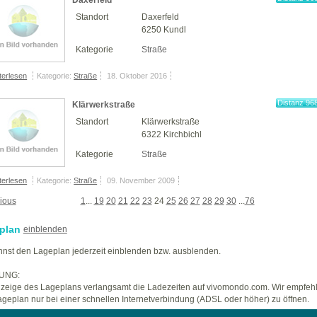
Daxerfeld
km
Standort
Daxerfeld
6250 Kundl
Kategorie
Straße
terlesen
Kategorie:
Straße
18. Oktober 2016
Distanz 96
Klärwerkstraße
km
Standort
Klärwerkstraße
6322 Kirchbichl
Kategorie
Straße
terlesen
Kategorie:
Straße
09. November 2009
ious
1
...
19
20
21
22
23
24
25
26
27
28
29
30
...
76
plan
einblenden
nst den Lageplan jederzeit einblenden bzw. ausblenden.
UNG:
zeige des Lageplans verlangsamt die Ladezeiten auf vivomondo.com. Wir empfeh
geplan nur bei einer schnellen Internetverbindung (ADSL oder höher) zu öffnen.