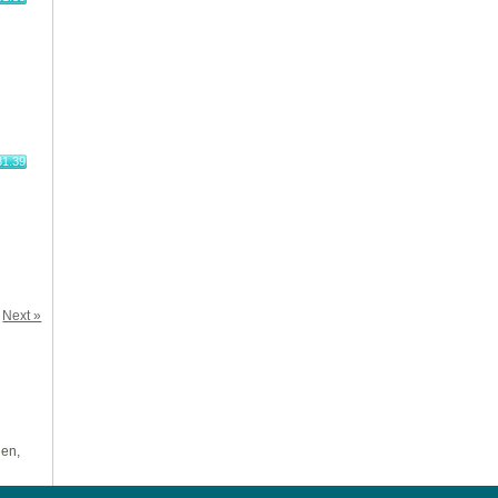
81.39
Next »
len,