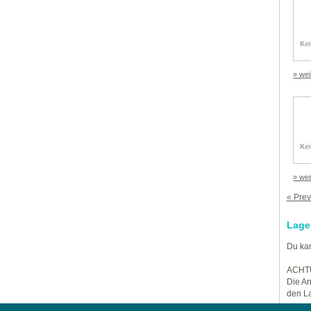
» wei
» wei
« Prev
Lage
Du kan
ACHT
Die An
den La