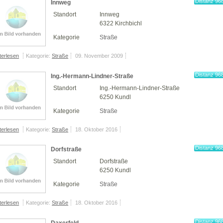
Distanz 96
Innweg
km
Standort
Innweg
6322 Kirchbichl
Kategorie
Straße
terlesen
Kategorie:
Straße
09. November 2009
Distanz 96
Ing.-Hermann-Lindner-Straße
km
Standort
Ing.-Hermann-Lindner-Straße
6250 Kundl
Kategorie
Straße
terlesen
Kategorie:
Straße
18. Oktober 2016
Distanz 96
Dorfstraße
km
Standort
Dorfstraße
6250 Kundl
Kategorie
Straße
terlesen
Kategorie:
Straße
18. Oktober 2016
Distanz 96