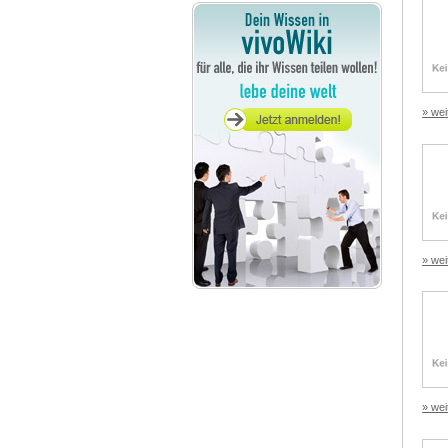
» wei
» wei
» wei