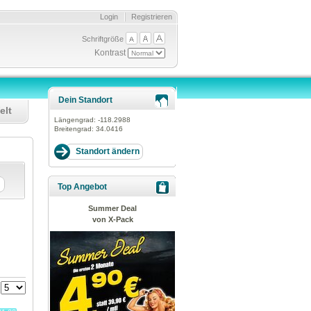
Login
Registrieren
Schriftgröße
Kontrast
Dein Standort
elt
Längengrad:
-118.2988
Breitengrad:
34.0416
Top Angebot
Summer Deal
von X-Pack
: