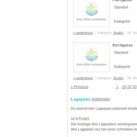
Pfarrgasse
Standort
Kategorie
» weiterlesen
Kategorie:
Straße
09. N
Kirchgasse
Standort
Kategorie
» weiterlesen
Kategorie:
Straße
09. N
« Previous
1
...
28
29
30
Lageplan
einblenden
Du kannst den Lageplan jederzeit einb
ACHTUNG:
Die Anzeige des Lageplans verlangsamt
den Lageplan nur bei einer schnellen I