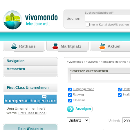
Suchwort/Suchbegriff
Suchen
nur in Kanal vivoWiki suchen
Rathaus
Marktplatz
Aktuell
Navigation
»vivomondo
/
»vivoWiki
/
»Inhaltsverzeichnis
/ 
Mitmachen
Strassen durchsuchen
First Class Unternehmen
Fußgängerzone
Ortste
Radweg
Stra
alle/keine
Dein Unternehmen hier?
Werde
First Class Kunde
!
Umkreis: