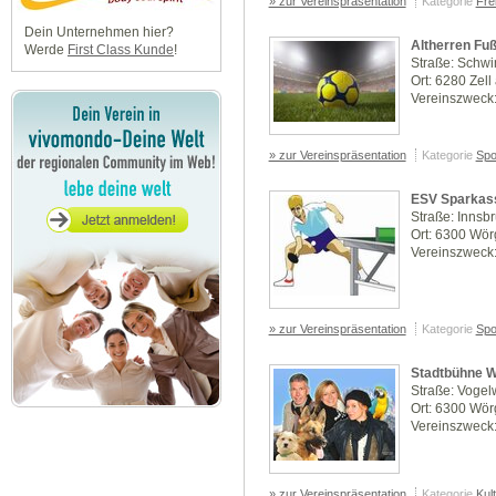
» zur Vereinspräsentation
Kategorie
Frei
Dein Unternehmen hier?
Altherren Fußb
Werde
First Class Kunde
!
Straße: Sch
Ort: 6280 Zell 
Vereinszweck:
» zur Vereinspräsentation
Kategorie
Spo
ESV Sparkass
Straße: Innsb
Ort: 6300 Wör
Vereinszweck:
» zur Vereinspräsentation
Kategorie
Spo
Stadtbühne W
Straße: Vogelw
Ort: 6300 Wör
Vereinszweck:
» zur Vereinspräsentation
Kategorie
Kul