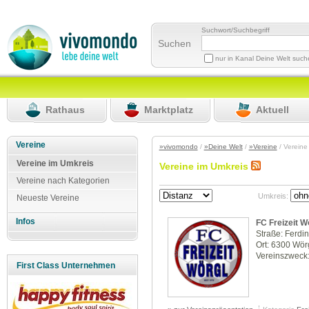
Suchwort/Suchbegriff
Suchen
nur in Kanal Deine Welt suc
Rathaus
Marktplatz
Aktuell
Vereine
»vivomondo
/
»Deine Welt
/
»Vereine
/ Vereine
Vereine im Umkreis
Vereine im Umkreis
Vereine nach Kategorien
Umkreis:
Neueste Vereine
Infos
FC Freizeit W
Straße: Ferdi
Ort: 6300 Wör
Vereinszweck:
First Class Unternehmen