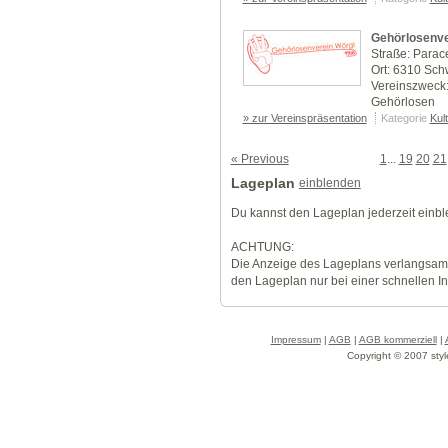
Gehörlosenve
Straße: Parac
Ort: 6310 Sc
Vereinszweck: 
Gehörlosen
» zur Vereinspräsentation
Kategorie
Kul
« Previous
1
...
19
20
21
Lageplan
einblenden
Du kannst den Lageplan jederzeit einb
ACHTUNG:
Die Anzeige des Lageplans verlangsamt
den Lageplan nur bei einer schnellen I
Impressum
|
AGB
|
AGB kommerziell
|
Copyright © 2007 styl