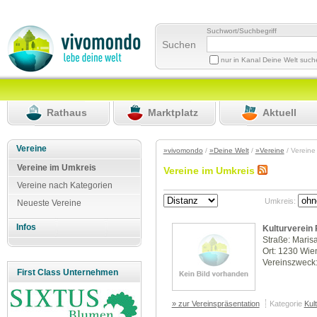
Suchwort/Suchbegriff
Suchen
nur in Kanal Deine Welt suc
Rathaus
Marktplatz
Aktuell
Vereine
»vivomondo
/
»Deine Welt
/
»Vereine
/ Vereine
Vereine im Umkreis
Vereine im Umkreis
Vereine nach Kategorien
Umkreis:
Neueste Vereine
Infos
Kulturverein
Straße: Maris
Ort: 1230 Wie
Vereinszweck:
First Class Unternehmen
» zur Vereinspräsentation
Kategorie
Kul