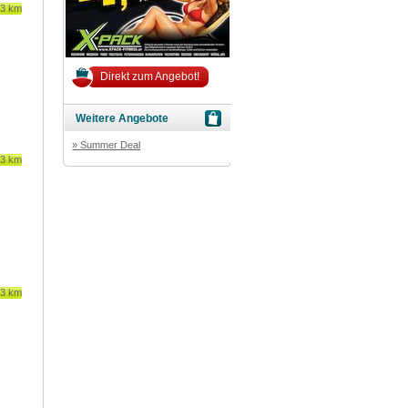
63 km
Direkt zum Angebot!
Weitere Angebote
» Summer Deal
63 km
63 km