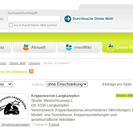
Suchwort/Suchbegriff
en
nur in Kanal Deine Welt suchen
atz
Aktuell
vivoWiki
Deine W
ondo
/
»Deine Welt
/
»Vereine
/ Vereine im Umkreis
ine im Umkreis
Einträge pro Seite
Umkreis:
Distanz 96
Krippenverein Langkampfen
Straße: Windschnurweg 1
Ort: 6336 Langkampfen
Vereinszweck: Krippenbaukurse verschiedener Stilrichtungen; 
Modell- und Schnitzkurse; Krippenausstellungen und
gesellschaftliche Aktivitäten
r Vereinspräsentation
Kategorie
Freizeit