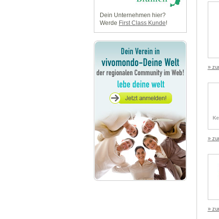
Dein Unternehmen hier?
Werde
First Class Kunde
!
» zu
» zu
» zu