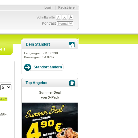
Login
Registrieren
Schriftgröße
Kontrast
Dein Standort
elt
Längengrad:
-118.0238
Breitengrad:
34.0767
Top Angebot
:
Summer Deal
von X-Pack
63 km
Mal-,