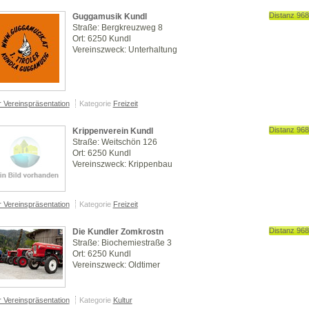
Distanz 96
Guggamusik Kundl
Straße: Bergkreuzweg 8
Ort: 6250 Kundl
Vereinszweck: Unterhaltung
r Vereinspräsentation
Kategorie
Freizeit
Distanz 96
Krippenverein Kundl
Straße: Weitschön 126
Ort: 6250 Kundl
Vereinszweck: Krippenbau
r Vereinspräsentation
Kategorie
Freizeit
Distanz 96
Die Kundler Zomkrostn
Straße: Biochemiestraße 3
Ort: 6250 Kundl
Vereinszweck: Oldtimer
r Vereinspräsentation
Kategorie
Kultur