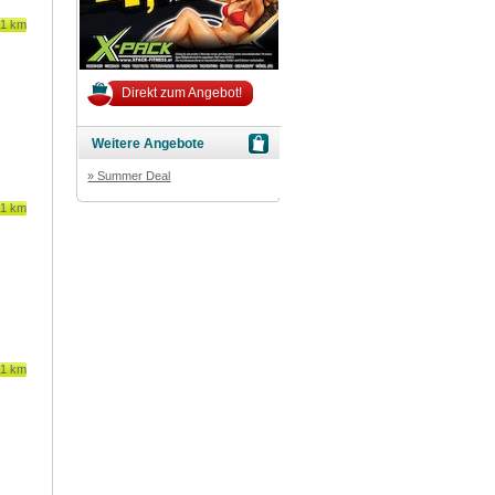
81 km
Direkt zum Angebot!
Weitere Angebote
» Summer Deal
81 km
81 km