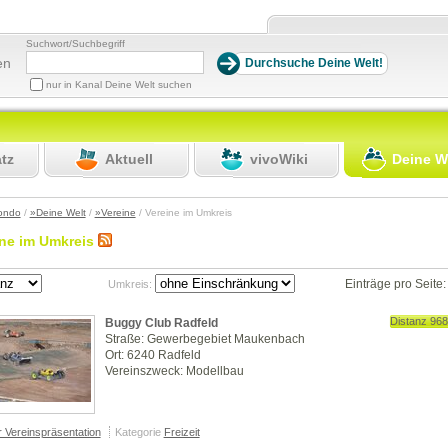
Suchwort/Suchbegriff
en
nur in Kanal Deine Welt suchen
atz
Aktuell
vivoWiki
Deine W
ondo
/
»Deine Welt
/
»Vereine
/ Vereine im Umkreis
ine im Umkreis
Einträge pro Seite
Umkreis:
Distanz 96
Buggy Club Radfeld
Straße: Gewerbegebiet Maukenbach
Ort: 6240 Radfeld
Vereinszweck: Modellbau
r Vereinspräsentation
Kategorie
Freizeit