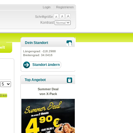
Login
Registrieren
Schriftgröße
Kontrast
Dein Standort
elt
Längengrad:
-118.2988
Breitengrad:
34.0416
Top Angebot
:
Summer Deal
von X-Pack
80 km