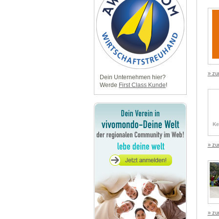
» zu
Dein Unternehmen hier?
Werde
First Class Kunde
!
» zu
» zu