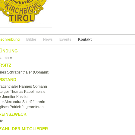
schreibung
Bilder
News
Events
Kontakt
ÜNDUNG
ezember
RSITZ
nes Schrattenthaler (Obmann)
RSTAND
rattenthaler Hannes Obmann
teiger Thomas Kapellmeister
 Jennifer Kassierin
er Alexandra Schriftführerin
itsch Patrick Jugenreferent
REINSZWECK
ik
ZAHL DER MITGLIEDER