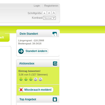
Login
Registrieren
Schriftgröße
Kontrast
Dein Standort
elt
Längengrad:
-118.2988
Breitengrad:
34.0416
Aktionsbox
Eintrag bewerten!
3,06
von 5 (
327
Stimmen)
Missbrauch melden!
Top Angebot