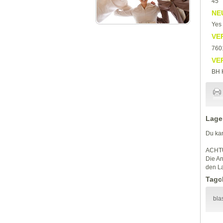
45
NE
Yes
VE
760
VE
BH K
Lage
Du kan
ACHT
Die An
den La
Tagc
bla