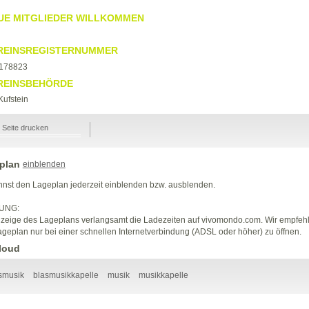
UE MITGLIEDER WILLKOMMEN
REINSREGISTERNUMMER
178823
REINSBEHÖRDE
ufstein
Seite drucken
plan
einblenden
nst den Lageplan jederzeit einblenden bzw. ausblenden.
UNG:
zeige des Lageplans verlangsamt die Ladezeiten auf vivomondo.com. Wir empfeh
geplan nur bei einer schnellen Internetverbindung (ADSL oder höher) zu öffnen.
loud
smusik
blasmusikkapelle
musik
musikkapelle