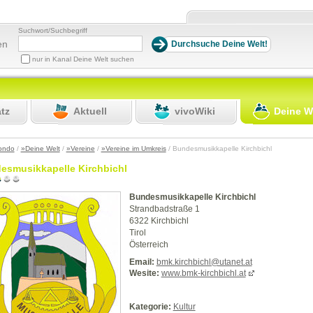
Suchwort/Suchbegriff
en
nur in Kanal Deine Welt suchen
atz
Aktuell
vivoWiki
Deine W
ondo
/
»Deine Welt
/
»Vereine
/
»Vereine im Umkreis
/ Bundesmusikkapelle Kirchbichl
esmusikkapelle Kirchbichl
Bundesmusikkapelle Kirchbichl
Strandbadstraße 1
6322 Kirchbichl
Tirol
Österreich
Email:
bmk.kirchbichl@utanet.at
Wesite:
www.bmk-kirchbichl.at
Kategorie:
Kultur