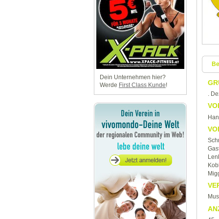
Be
Dein Unternehmen hier?
GR
Werde
First Class Kunde
!
. D
VO
Han
VO
Sch
Gas
Lenk
Kobl
Migg
VE
Mus
AN