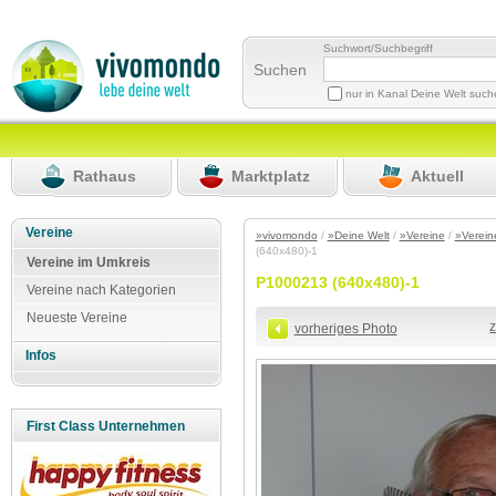
Suchwort/Suchbegriff
Suchen
nur in Kanal Deine Welt suc
Rathaus
Marktplatz
Aktuell
Vereine
»vivomondo
/
»Deine Welt
/
»Vereine
/
»Verein
(640x480)-1
Vereine im Umkreis
P1000213 (640x480)-1
Vereine nach Kategorien
Neueste Vereine
vorheriges Photo
Infos
First Class Unternehmen