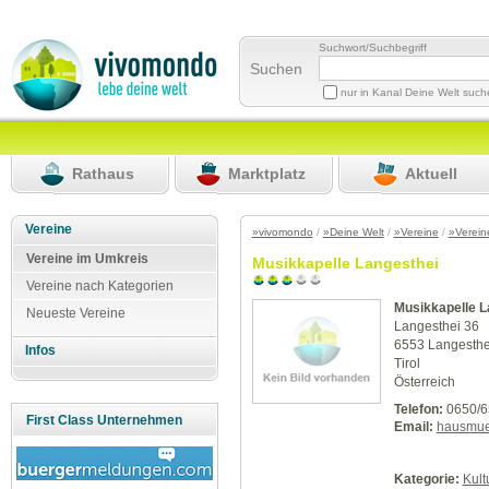
Suchwort/Suchbegriff
Suchen
nur in Kanal Deine Welt suc
Rathaus
Marktplatz
Aktuell
Vereine
»vivomondo
/
»Deine Welt
/
»Vereine
/
»Verein
Vereine im Umkreis
Musikkapelle Langesthei
Vereine nach Kategorien
Musikkapelle L
Neueste Vereine
Langesthei 36
6553 Langesthe
Infos
Tirol
Österreich
Telefon:
0650/6
First Class Unternehmen
Email:
hausmue
Kategorie:
Kult