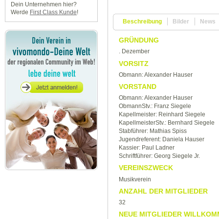
Dein Unternehmen hier?
Werde
First Class Kunde
!
Beschreibung
Bilder
News
GRÜNDUNG
. Dezember
VORSITZ
Obmann: Alexander Hauser
VORSTAND
Obmann: Alexander Hauser
ObmannStv.: Franz Siegele
Kapellmeister: Reinhard Siegele
KapellmeisterStv.: Bernhard Siegele
Stabführer: Mathias Spiss
Jugendreferent: Daniela Hauser
Kassier: Paul Ladner
Schriftführer: Georg Siegele Jr.
VEREINSZWECK
Musikverein
ANZAHL DER MITGLIEDER
32
NEUE MITGLIEDER WILLKOM