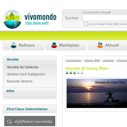
Suchwort/Suchbegriff
Suchen
nur in Kanal Deine Welt suc
Rathaus
Marktplatz
Aktuell
Vereine
»vivomondo
/
»Deine Welt
/
»Vereine
/
»Verein
Vereine im Umkreis
Shaolin Qi Gong Wien
Vereine nach Kategorien
Neueste Vereine
Infos
First Class Unternehmen