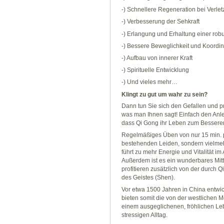
-) Schnellere Regeneration bei Verle
-) Verbesserung der Sehkraft
-) Erlangung und Erhaltung einer rob
-) Bessere Beweglichkeit und Koordin
-) Aufbau von innerer Kraft
-) Spirituelle Entwicklung
-) Und vieles mehr…
Klingt zu gut um wahr zu sein?
Dann tun Sie sich den Gefallen und pr
was man Ihnen sagt! Einfach den Anle
dass Qi Gong ihr Leben zum Bessere
Regelmäßiges Üben von nur 15 min. p
bestehenden Leiden, sondern vielmeh
führt zu mehr Energie und Vitalität i
Außerdem ist es ein wunderbares Mitt
profitieren zusätzlich von der durch 
des Geistes (Shen).
Vor etwa 1500 Jahren in China entwic
bieten somit die von der westlichen M
einem ausgeglichenen, fröhlichen L
stressigen Alltag.