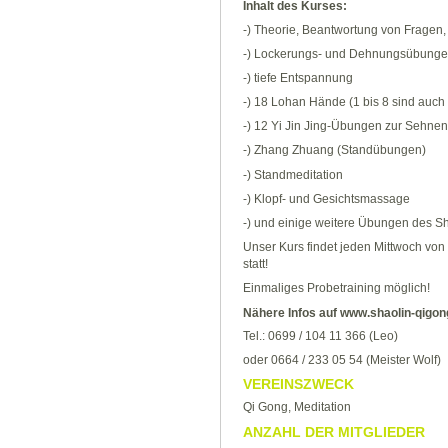
Inhalt des Kurses:
-) Theorie, Beantwortung von Fragen,
-) Lockerungs- und Dehnungsübungen
-) tiefe Entspannung
-) 18 Lohan Hände (1 bis 8 sind auch
-) 12 Yi Jin Jing-Übungen zur Sehne
-) Zhang Zhuang (Standübungen)
-) Standmeditation
-) Klopf- und Gesichtsmassage
-) und einige weitere Übungen des S
Unser Kurs findet jeden Mittwoch von
statt!
Einmaliges Probetraining möglich!
Nähere Infos auf www.shaolin-qigon
Tel.: 0699 / 104 11 366 (Leo)
oder 0664 / 233 05 54 (Meister Wolf)
VEREINSZWECK
Qi Gong, Meditation
ANZAHL DER MITGLIEDER